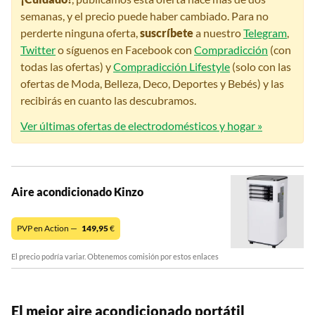
semanas, y el precio puede haber cambiado. Para no
perderte ninguna oferta,
suscríbete
a nuestro
Telegram
,
Twitter
o síguenos en Facebook con
Compradicción
(con
todas las ofertas) y
Compradicción Lifestyle
(solo con las
ofertas de Moda, Belleza, Deco, Deportes y Bebés) y las
recibirás en cuanto las descubramos.
Ver últimas ofertas de electrodomésticos y hogar »
Aire acondicionado Kinzo
PVP en Action —
149,95
€
El precio podría variar. Obtenemos comisión por estos enlaces
El mejor aire acondicionado portátil