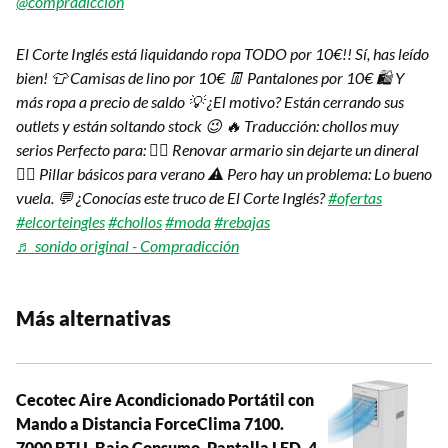
@compradiccion
El Corte Inglés está liquidando ropa TODO por 10€!! Sí, has leído
bien! 👕 Camisas de lino por 10€ 👖 Pantalones por 10€ 🛍️ Y
más ropa a precio de saldo 💡 ¿El motivo? Están cerrando sus
outlets y están soltando stock 😉 🔥 Traducción: chollos muy
serios Perfecto para: 👉🏽 Renovar armario sin dejarte un dineral
👉🏽 Pillar básicos para verano ⚠️ Pero hay un problema: Lo bueno
vuela. 💬 ¿Conocías este truco de El Corte Inglés?
#ofertas
#elcorteingles
#chollos
#moda
#rebajas
♬ sonido original - Compradicción
Más alternativas
Cecotec Aire Acondicionado Portátil con
Mando a Distancia ForceClima 7100.
7000 BTU, Bajo Consumo, Pantalla LED, 4