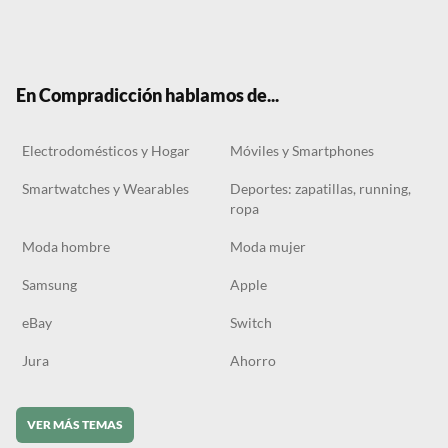
Twit
Face
Tele
RSS
Tikt
ter
boo
gra
ok
k
m
En Compradicción hablamos de...
Electrodomésticos y Hogar
Móviles y Smartphones
Smartwatches y Wearables
Deportes: zapatillas, running,
ropa
Moda hombre
Moda mujer
Samsung
Apple
eBay
Switch
Jura
Ahorro
VER MÁS TEMAS