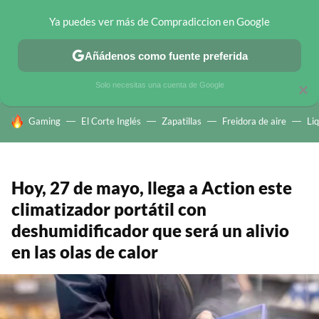
Ya puedes ver más de Compradiccion en Google
CHOLLOS TELEGRAM
OFERTAS EN MÓVILES
OFERTAS EN 
Añádenos como fuente preferida
Solo necesitas una cuenta de Google
×
HOY SE HABLA DE
Gaming
El Corte Inglés
Zapatillas
Freidora de aire
Li
Hoy, 27 de mayo, llega a Action este
climatizador portátil con
deshumidificador que será un alivio
en las olas de calor