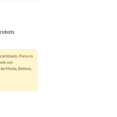
 robots
r cambiado. Para no
ook con
s de Moda, Belleza,