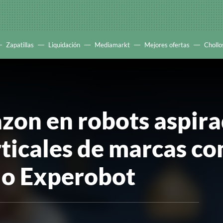
Zapatillas
Liquidación
Mediamarkt
Mejores ofertas
Chollo
zon en robots aspira
rticales de marcas 
s o Experobot