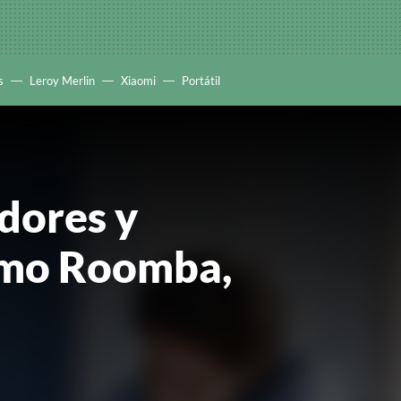
s
Leroy Merlin
Xiaomi
Portátil
dores y
como Roomba,