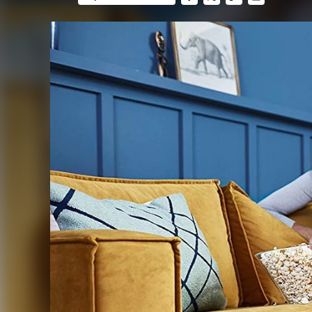
FACEBOOK
TWITTER
FLIPBOARD
E-
MAIL