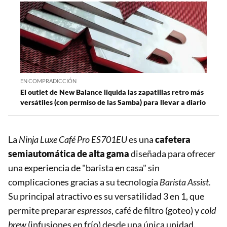
EN COMPRADICCIÓN
El outlet de New Balance liquida las zapatillas retro más
versátiles (con permiso de las Samba) para llevar a diario
La
Ninja Luxe Café Pro ES701EU
es una
cafetera
semiautomática de alta gama
diseñada para ofrecer
una experiencia de "barista en casa" sin
complicaciones gracias a su tecnología
Barista Assist
.
Su principal atractivo es su versatilidad 3 en 1, que
permite preparar
espressos
, café de filtro (goteo) y
cold
brew
(infusiones en frío) desde una única unidad.