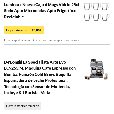
Luminarc Nuevo Caja 6 Mugs Vidrio 25cl
Sodo Apto Microondas Apto Frigorífico
Reciclable
Hoy en Amazon —
20,00
€
El precio podría variar. Obtenemos comisión por estos enlaces
De'Longhi La Specialista Arte Evo
EC9255.M, Máquina Café Espresso con
Bomba, Función Cold Brew, Boquilla
Espumadora de Leche Profesional,
Tecnología con Sensor de Molienda,
Incluye Kit Barista, Metal
Hoy sin stock en Amazon