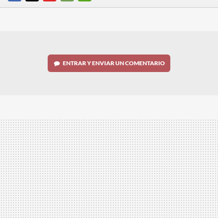
FACEBOOK
TWITTER
FLIPBOARD
E-
WHATSAPP
MAIL
ENTRAR Y ENVIAR UN COMENTARIO