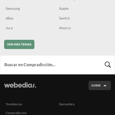
Samsung
Apple
eBay
Switch
Jura
Ahorro
VER MÁS TEMAS
BUSCA
SUBIR
Trendencias
Decoesfera
Compradiccion