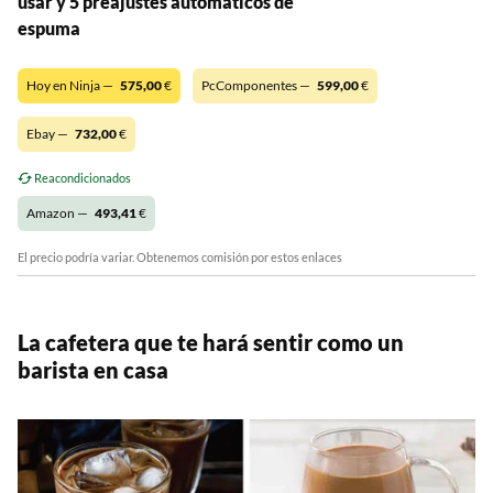
usar y 5 preajustes automáticos de
espuma
Hoy en Ninja —
575,00
€
PcComponentes —
599,00
€
Ebay —
732,00
€
Reacondicionados
Amazon —
493,41
€
El precio podría variar. Obtenemos comisión por estos enlaces
La cafetera que te hará sentir como un
barista en casa