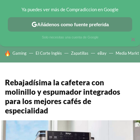
Ya puedes ver más de Compradiccion en Google
CHOLLOS TELEGRAM
OFERTAS EN MÓVILES
OFERTAS EN 
Añádenos como fuente preferida
Solo necesitas una cuenta de Google
×
HOY SE HABLA DE
Gaming
El Corte Inglés
Zapatillas
eBay
Media Markt
Rebajadísima la cafetera con
molinillo y espumador integrados
para los mejores cafés de
especialidad