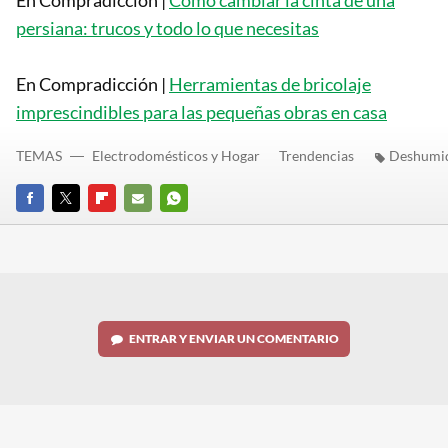
En Compradicción |
Cómo cambiar la cinta de una
persiana: trucos y todo lo que necesitas
En Compradicción |
Herramientas de bricolaje
imprescindibles para las pequeñas obras en casa
TEMAS
Electrodomésticos y Hogar
Trendencias
Deshumid
FACEBOOK
TWITTER
FLIPBOARD
E-
WHATSAPP
MAIL
ENTRAR Y ENVIAR UN COMENTARIO