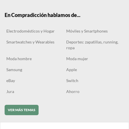
ter
boo
gra
ok
k
m
En Compradicción hablamos de...
Electrodomésticos y Hogar
Móviles y Smartphones
Smartwatches y Wearables
Deportes: zapatillas, running,
ropa
Moda hombre
Moda mujer
Samsung
Apple
eBay
Switch
Jura
Ahorro
VER MÁS TEMAS