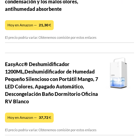
condensación y los malos olores,
antihumedad absorbente
Hoy en Amazon —
21,30
€
El precio podría variar. Obtenemos comisión por estos enlaces
EasyAcc® Deshumidificador
1200ML,Deshumidificador de Humedad
Pequeño Silencioso con Portátil Mango, 7
LED Colores, Apagado Automático,
Descongelación Baño Dormitorio Oficina
RV Blanco
Hoy en Amazon —
37,72
€
El precio podría variar. Obtenemos comisión por estos enlaces