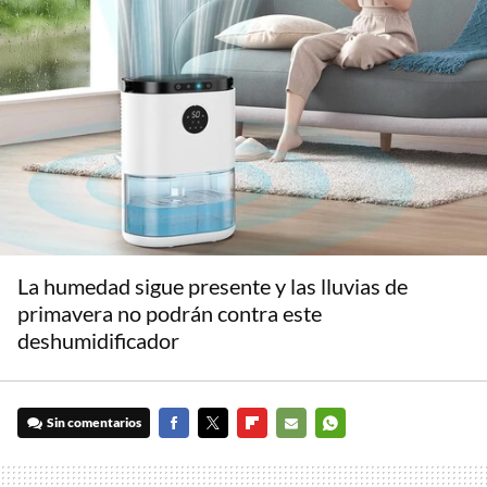
La humedad sigue presente y las lluvias de
primavera no podrán contra este
deshumidificador
Sin comentarios
FACEBOOK
TWITTER
FLIPBOARD
E-
WHATSAPP
MAIL