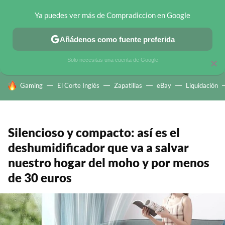
Ya puedes ver más de Compradiccion en Google
CHOLLOS TELEGRAM
OFERTAS EN MÓVILES
OFERTAS EN 
Añádenos como fuente preferida
Solo necesitas una cuenta de Google
×
HOY SE HABLA DE
Gaming
El Corte Inglés
Zapatillas
eBay
Liquidación
Silencioso y compacto: así es el
deshumidificador que va a salvar
nuestro hogar del moho y por menos
de 30 euros