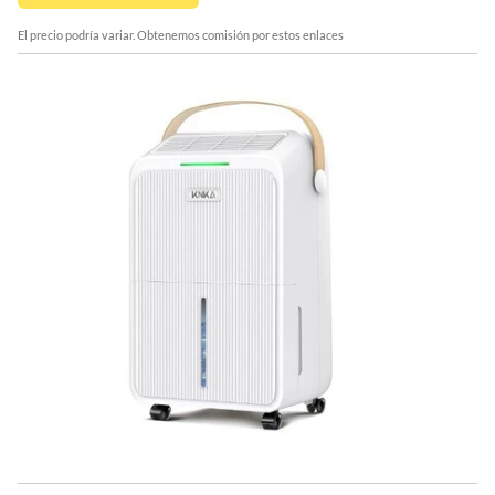
El precio podría variar. Obtenemos comisión por estos enlaces