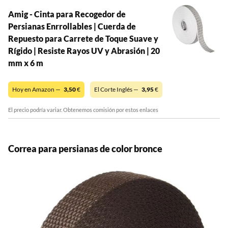
Amig - Cinta para Recogedor de
Persianas Enrrollables | Cuerda de
Repuesto para Carrete de Toque Suave y
Rígido | Resiste Rayos UV y Abrasión | 20
mm x 6 m
Hoy en Amazon —
3,50
€
El Corte Inglés —
3,95
€
El precio podría variar. Obtenemos comisión por estos enlaces
Correa para persianas de color bronce