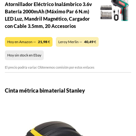
Atornillador Eléctrico Inalámbrico 3.6v
Batería 2000mAh (Máximo Par 6 N.m)
LED Luz, Mandril Magnético, Cargador
con Cable 3.5mm, 20 Accesorios
Hoy en Amazon —
21,98
€
Leroy Merlin —
40,49
€
Hoy sin stock en Ebay
El precio podría variar. Obtenemos comisión por estos enlaces
Cinta métrica bimaterial Stanley