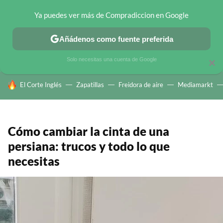
Ya puedes ver más de Compradiccion en Google
CHOLLOS TELEGRAM
OFERTAS EN MÓVILES
OFERTAS EN 
Añádenos como fuente preferida
Solo necesitas una cuenta de Google
×
HOY SE HABLA DE
El Corte Inglés
Zapatillas
Freidora de aire
Mediamarkt
Cómo cambiar la cinta de una
persiana: trucos y todo lo que
necesitas