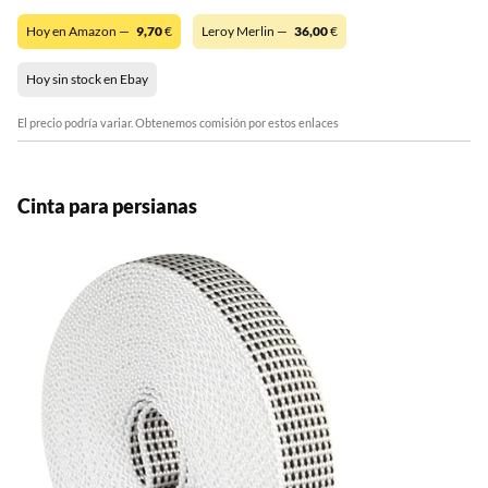
Hoy en Amazon —
9,70
€
Leroy Merlin —
36,00
€
Hoy sin stock en Ebay
El precio podría variar. Obtenemos comisión por estos enlaces
Cinta para persianas