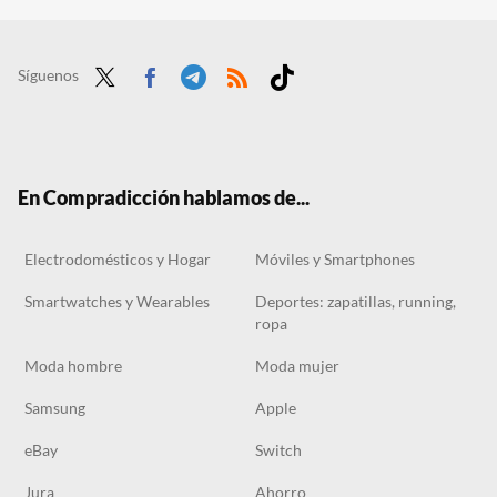
El outlet de Carrefour tiene los ventiladores de techo perfectos para dormitorios desde 69 euros
Action estrena hoy este aspirador Kärcher para suelos húmedos y secos por menos de 60 euros
Síguenos
Twit
Face
Tele
RSS
Tikt
ter
boo
gra
ok
k
m
En Compradicción hablamos de...
Electrodomésticos y Hogar
Móviles y Smartphones
Smartwatches y Wearables
Deportes: zapatillas, running,
ropa
Moda hombre
Moda mujer
Samsung
Apple
eBay
Switch
Jura
Ahorro