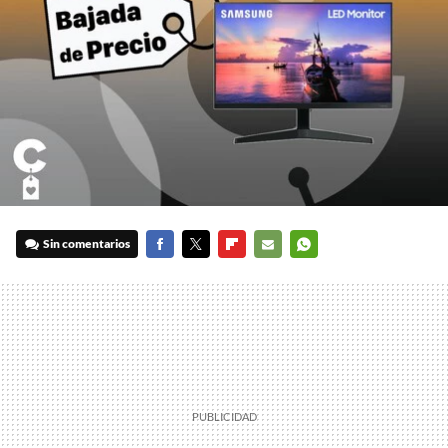
Sin comentarios
FACEBOOK
TWITTER
FLIPBOARD
E-
WHATSAPP
MAIL