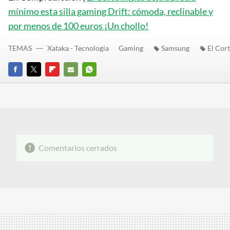
mínimo esta silla gaming Drift: cómoda, reclinable y
por menos de 100 euros ¡Un chollo!
TEMAS
Xataka - Tecnología
Gaming
Samsung
El Cort
FACEBOOK
TWITTER
FLIPBOARD
E-
WHATSAPP
MAIL
Comentarios cerrados