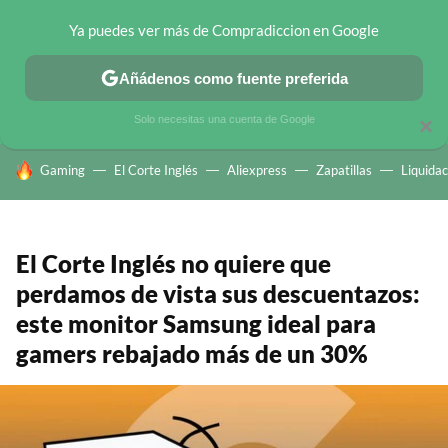
Ya puedes ver más de Compradiccion en Google
CHOLLOS TELEGRAM
OFERTAS EN MÓVILES
OFERTAS EN 
Añádenos como fuente preferida
Solo necesitas una cuenta de Google
×
HOY SE HABLA DE
Gaming
El Corte Inglés
Aliexpress
Zapatillas
Liquidac
El Corte Inglés no quiere que
perdamos de vista sus descuentazos:
este monitor Samsung ideal para
gamers rebajado más de un 30%