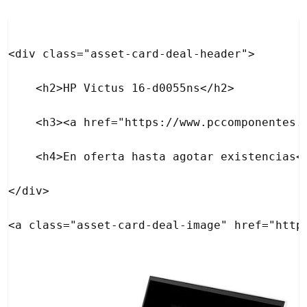
<div class="asset-card-deal-header">

    <h2>HP Victus 16-d0055ns</h2>

    <h3><a href="https://www.pccomponentes.
    <h4>En oferta hasta agotar existencias</
</div>
