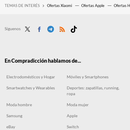
TEMAS DE INTERÉS
Ofertas Xiaomi
Ofertas Apple
Ofertas 
Mucha gente utiliza la cinta de correr, pero no tienen en cuenta las cuatro recomendaciones del Colegio Americano de Medicina Deportiva
El Aniversario de Huawei Store llega con descuentazos para casi todos sus productos, incluidos sus nuevos FreeArc
La nueva campaña de AliExpress se llama Viva la Primavera: estas son sus mejores ofertas
Síguenos
Twit
Face
Tele
RSS
Tikt
ter
boo
gra
ok
k
m
En Compradicción hablamos de...
Electrodomésticos y Hogar
Móviles y Smartphones
Smartwatches y Wearables
Deportes: zapatillas, running,
ropa
Moda hombre
Moda mujer
Samsung
Apple
eBay
Switch