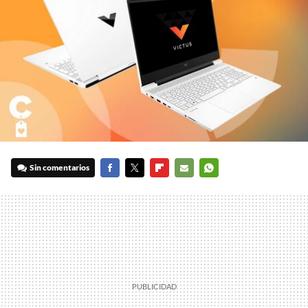
Sin comentarios
FACEBOOK
TWITTER
FLIPBOARD
E-
WHATSAPP
MAIL