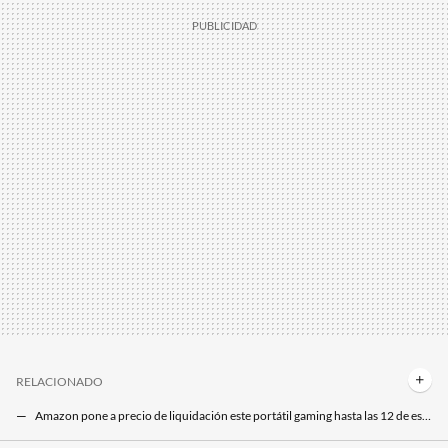
RELACIONADO
Amazon pone a precio de liquidación este portátil gaming hasta las 12 de esta noche: no llega a 600 euros
Xataka Xtra estrena una nueva ventaja exclusiva: 99.999 créditos de Freepik para que puedas crear vídeos, fotos y más con IA