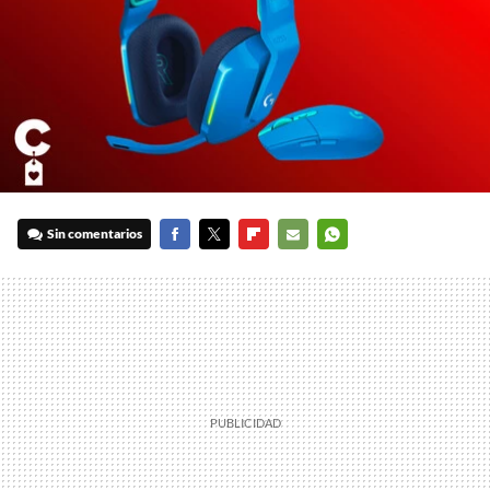
Sin comentarios
FACEBOOK
TWITTER
FLIPBOARD
E-
WHATSAPP
MAIL