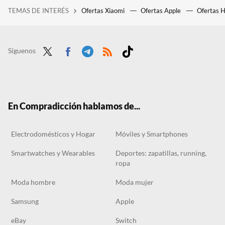
TEMAS DE INTERÉS
Ofertas Xiaomi
Ofertas Apple
Ofertas 
Sony por fin confirma los precios regionales en PlayStation Store para Latinoamérica, pero los jugadores mexicanos están decepcionados
El outlet de Leroy Merlin tiene el ventilador sin aspas y con luz que no necesita instalación: ahora a mitad de precio
Lidl agota su aire acondicionado portátil, pero hemos encontrado una alternativa similar que es más barata
Síguenos
Twit
Face
Tele
RSS
Tikt
ter
boo
gra
ok
k
m
En Compradicción hablamos de...
Electrodomésticos y Hogar
Móviles y Smartphones
Smartwatches y Wearables
Deportes: zapatillas, running,
ropa
Moda hombre
Moda mujer
Samsung
Apple
eBay
Switch