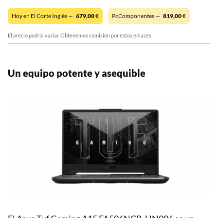
Hoy en El Corte Inglés —
679,00
€
PcComponentes —
819,00
€
El precio podría variar. Obtenemos comisión por estos enlaces
Un equipo potente y asequible