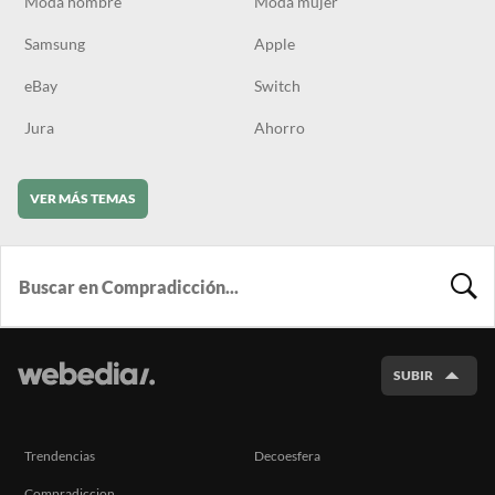
Moda hombre
Moda mujer
Samsung
Apple
eBay
Switch
Jura
Ahorro
VER MÁS TEMAS
BUSCA
SUBIR
Trendencias
Decoesfera
Compradiccion