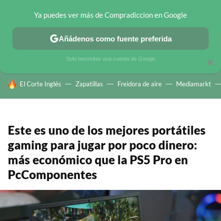
Ya puedes ver más de Compradiccion en Google
CHOLLOS TELEGRAM
OFERTAS EN MÓVILES
OFERTAS EN 
Añádenos como fuente preferida
Solo necesitas una cuenta de Google
×
HOY SE HABLA DE
El Corte Inglés
Zapatillas
Freidora de aire
Mediamarkt
Este es uno de los mejores portátiles
gaming para jugar por poco dinero:
más económico que la PS5 Pro en
PcComponentes