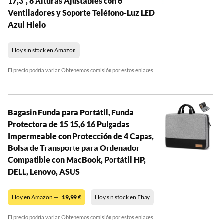
17,3", 8 Alturas Ajustables con 6
Ventiladores y Soporte Teléfono-Luz LED
Azul Hielo
Hoy sin stock en Amazon
El precio podría variar. Obtenemos comisión por estos enlaces
Bagasin Funda para Portátil, Funda
Protectora de 15 15,6 16 Pulgadas
Impermeable con Protección de 4 Capas,
Bolsa de Transporte para Ordenador
Compatible con MacBook, Portátil HP,
DELL, Lenovo, ASUS
Hoy en Amazon —
19,99
€
Hoy sin stock en Ebay
El precio podría variar. Obtenemos comisión por estos enlaces