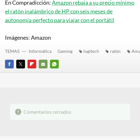
En Compradicción:
Amazon rebaja a su precio mínimo
el ratón inalámbrico de HP con seis meses de
autonomía perfecto para viajar con el portátil
Imágenes: Amazon
TEMAS
Informática
Gaming
logitech
ratón
Ama
FACEBOOK
TWITTER
FLIPBOARD
E-
WHATSAPP
MAIL
Comentarios cerrados