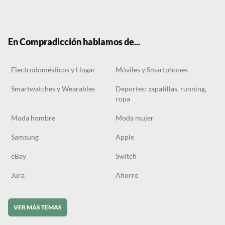
Twit
Face
Tele
RSS
Tikt
ter
boo
gra
ok
k
m
En Compradicción hablamos de...
Electrodomésticos y Hogar
Móviles y Smartphones
Smartwatches y Wearables
Deportes: zapatillas, running,
ropa
Moda hombre
Moda mujer
Samsung
Apple
eBay
Switch
Jura
Ahorro
VER MÁS TEMAS