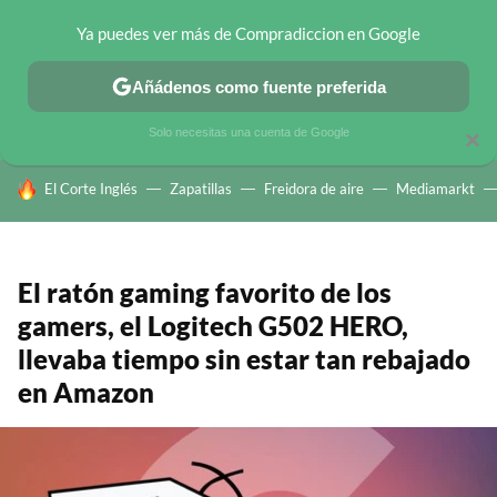
Ya puedes ver más de Compradiccion en Google
CHOLLOS TELEGRAM
OFERTAS EN MÓVILES
OFERTAS EN 
Añádenos como fuente preferida
Solo necesitas una cuenta de Google
×
HOY SE HABLA DE
El Corte Inglés
Zapatillas
Freidora de aire
Mediamarkt
El ratón gaming favorito de los
gamers, el Logitech G502 HERO,
llevaba tiempo sin estar tan rebajado
en Amazon