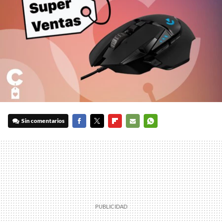
Sin comentarios
FACEBOOK
TWITTER
FLIPBOARD
E-
WHATSAPP
MAIL