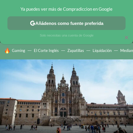
Ya puedes ver más de Compradiccion en Google
MENÚ
NUEVO
Añádenos como fuente preferida
CHOLLOS TELEGRAM
OFERTAS EN MÓVILES
OFERTAS EN 
Solo necesitas una cuenta de Google
×
HOY SE HABLA DE
Gaming
El Corte Inglés
Zapatillas
Liquidación
Mediam