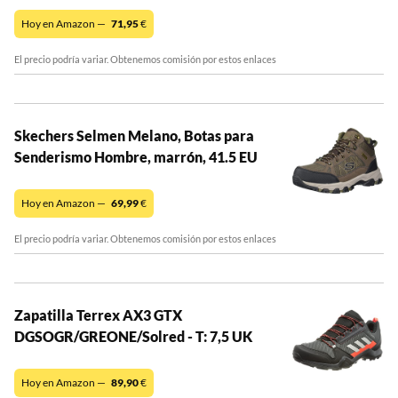
Hoy en Amazon —
71,95
€
El precio podría variar. Obtenemos comisión por estos enlaces
Skechers Selmen Melano, Botas para
Senderismo Hombre, marrón, 41.5 EU
Hoy en Amazon —
69,99
€
El precio podría variar. Obtenemos comisión por estos enlaces
Zapatilla Terrex AX3 GTX
DGSOGR/GREONE/Solred - T: 7,5 UK
Hoy en Amazon —
89,90
€