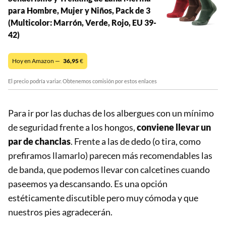
para Hombre, Mujer y Niños, Pack de 3
(Multicolor: Marrón, Verde, Rojo, EU 39-
42)
Hoy en Amazon —
36,95
€
El precio podría variar. Obtenemos comisión por estos enlaces
Para ir por las duchas de los albergues con un mínimo
de seguridad frente a los hongos,
conviene llevar un
par de chanclas
. Frente a las de dedo (o tira, como
prefiramos llamarlo) parecen más recomendables las
de banda, que podemos llevar con calcetines cuando
paseemos ya descansando. Es una opción
estéticamente discutible pero muy cómoda y que
nuestros pies agradecerán.