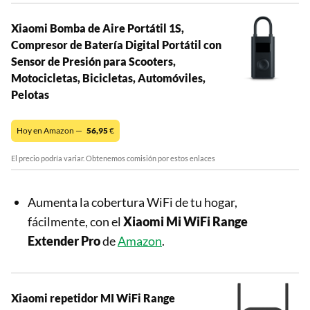
Xiaomi Bomba de Aire Portátil 1S,
Compresor de Batería Digital Portátil con
Sensor de Presión para Scooters,
Motocicletas, Bicicletas, Automóviles,
Pelotas
Hoy en Amazon —
56,95
€
El precio podría variar. Obtenemos comisión por estos enlaces
Aumenta la cobertura WiFi de tu hogar,
fácilmente, con el
Xiaomi Mi WiFi Range
Extender Pro
de
Amazon
.
Xiaomi repetidor MI WiFi Range