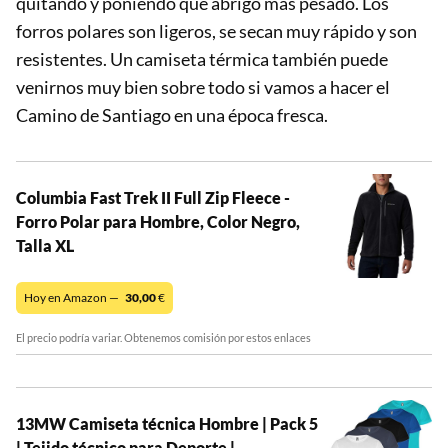
quitando y poniendo que abrigo más pesado. Los
forros polares son ligeros, se secan muy rápido y son
resistentes. Un camiseta térmica también puede
venirnos muy bien sobre todo si vamos a hacer el
Camino de Santiago en una época fresca.
Columbia Fast Trek II Full Zip Fleece -
Forro Polar para Hombre, Color Negro,
Talla XL
Hoy en Amazon —
30,00
€
El precio podría variar. Obtenemos comisión por estos enlaces
13MW Camiseta técnica Hombre | Pack 5
| Tejido técnico para Deporte |