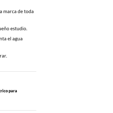
na marca de toda
ueño estudio.
nta el agua
rar.
trico para