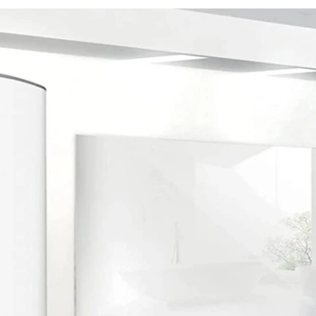
FACEBOOK
TWITTER
FLIPBOARD
E-
MAIL