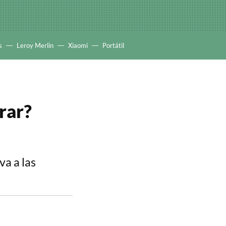
s
Leroy Merlin
Xiaomi
Portátil
rar?
va a las