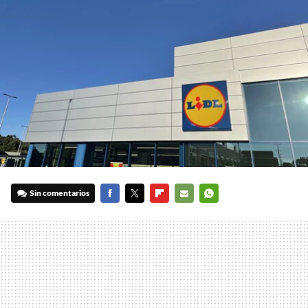
Sin comentarios
FACEBOOK
TWITTER
FLIPBOARD
E-
WHATSAPP
MAIL