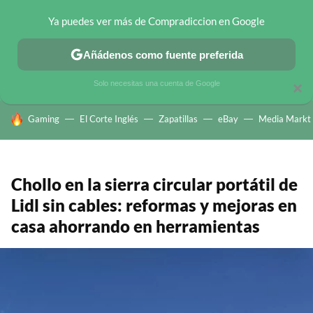
Ya puedes ver más de Compradiccion en Google
CHOLLOS TELEGRAM
OFERTAS EN MÓVILES
OFERTAS EN 
Añádenos como fuente preferida
Solo necesitas una cuenta de Google
×
HOY SE HABLA DE
Gaming
El Corte Inglés
Zapatillas
eBay
Media Markt
Chollo en la sierra circular portátil de
Lidl sin cables: reformas y mejoras en
casa ahorrando en herramientas