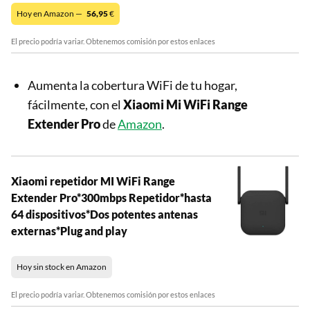
Hoy en Amazon —
56,95
€
El precio podría variar. Obtenemos comisión por estos enlaces
Aumenta la cobertura WiFi de tu hogar,
fácilmente, con el
Xiaomi Mi WiFi Range
Extender Pro
de
Amazon
.
Xiaomi repetidor MI WiFi Range
Extender Pro*300mbps Repetidor*hasta
64 dispositivos*Dos potentes antenas
externas*Plug and play
Hoy sin stock en Amazon
El precio podría variar. Obtenemos comisión por estos enlaces