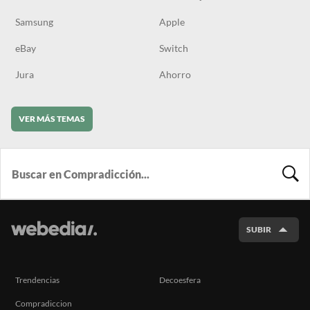
Samsung
Apple
eBay
Switch
Jura
Ahorro
VER MÁS TEMAS
BUSCA
SUBIR
Trendencias
Decoesfera
Compradiccion