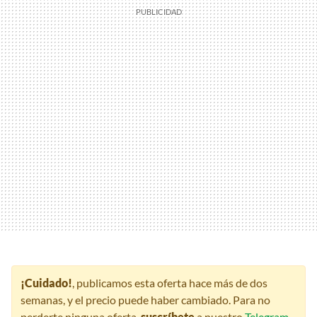
¡Cuidado!
, publicamos esta oferta hace más de dos
semanas, y el precio puede haber cambiado. Para no
perderte ninguna oferta,
suscríbete
a nuestro
Telegram
,