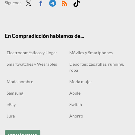
El Nothing Phone (3) se ha estrenado hace escasos días y ya está rebajado: llévate la versión de 512GB al precio de la 256GB
Síguenos
Twit
Face
Tele
RSS
Tikt
ter
boo
gra
ok
k
m
En Compradicción hablamos de...
Electrodomésticos y Hogar
Móviles y Smartphones
Smartwatches y Wearables
Deportes: zapatillas, running,
ropa
Moda hombre
Moda mujer
Samsung
Apple
eBay
Switch
Jura
Ahorro