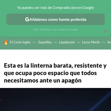
Ya puedes ver más de Compradiccion en Google
CHOLLOS TELEGRAM
OFERTAS EN MÓVILES
OFERTAS EN 
Añádenos como fuente preferida
Solo necesitas una cuenta de Google
×
HOY SE HABLA DE
El Corte Inglés
Zapatillas
Liquidación
Leroy Merlin
A
Esta es la linterna barata, resistente y
que ocupa poco espacio que todos
necesitamos ante un apagón