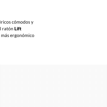
féricos cómodos y
El ratón
Lift
ce más ergonómico