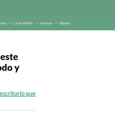
ertas
Leroy Merlin
Amazon
Xiaomi
 este
odo y
escritorio que