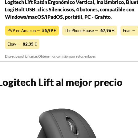
Logitech Lift Ratón Ergonómico Vertical, Inalámbrico, Blue
Logi Bolt USB, clics Silenciosos, 4 botones, compatible con
Windows/macOS/iPadOS, portátil, PC - Grafito.
PVP en Amazon —
55,99
€
ThePhoneHouse —
67,96
€
Fnac —
Ebay —
82,35
€
El precio podría variar. Obtenemos comisión por estos enlaces
ogitech Lift al mejor precio