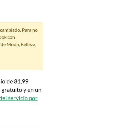
r cambiado. Para no
ook con
s de Moda, Belleza,
io de 81,99
 gratuito y en un
del servicio por