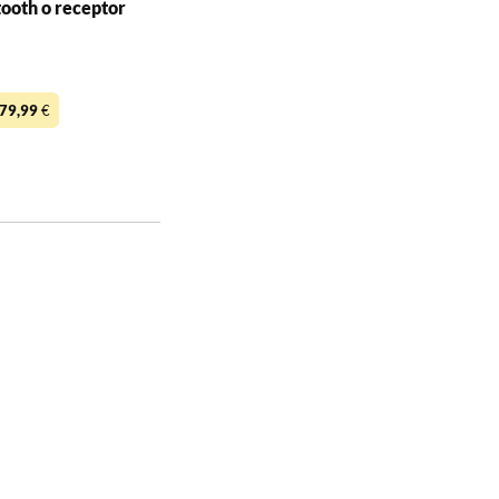
tooth o receptor
79,99
€