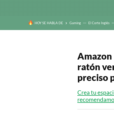
HOY SE HABLA DE
Gaming
El Corte Inglés
Amazon r
ratón ve
preciso 
Crea tu espaci
recomendamo