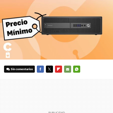
Sin comentarios
FACEBOOK
TWITTER
FLIPBOARD
E-
WHATSAPP
MAIL