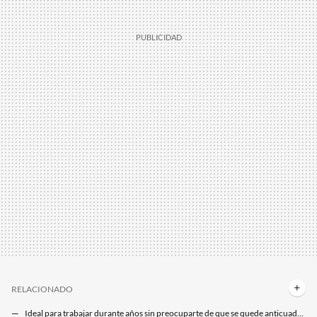
RELACIONADO
Ideal para trabajar durante años sin preocuparte de que se quede anticuado: este portátil Dell vuelve (casi) a precio de Black Friday