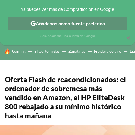
Ya puedes ver más de Compradiccion en Google
CHOLLOS TELEGRAM
OFERTAS EN MÓVILES
OFERTAS EN 
Añádenos como fuente preferida
Solo necesitas una cuenta de Google
×
HOY SE HABLA DE
Gaming
El Corte Inglés
Zapatillas
Freidora de aire
Li
Oferta Flash de reacondicionados: el
ordenador de sobremesa más
vendido en Amazon, el HP EliteDesk
800 rebajado a su mínimo histórico
hasta mañana