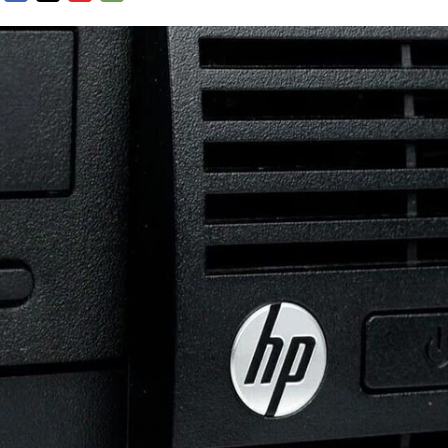
FACEBOOK
TWITTER
FLIPBOARD
E-
MAIL