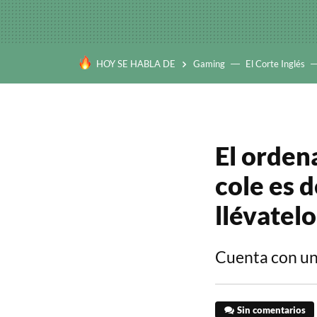
HOY SE HABLA DE
Gaming
El Corte Inglés
El ordena
cole es 
llévatel
Cuenta con un
Sin comentarios