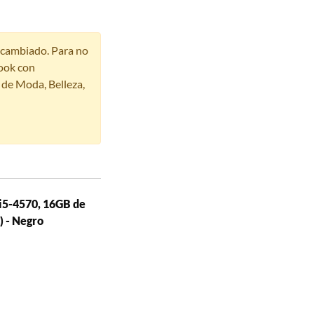
r cambiado. Para no
ook con
s de Moda, Belleza,
 i5-4570, 16GB de
 - Negro