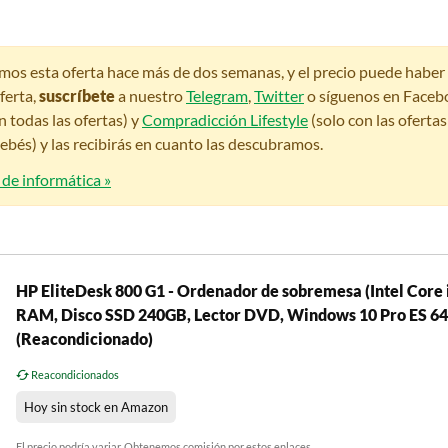
amos esta oferta hace más de dos semanas, y el precio puede habe
ferta,
suscríbete
a nuestro
Telegram
,
Twitter
o síguenos en Faceb
n todas las ofertas) y
Compradicción Lifestyle
(solo con las oferta
bés) y las recibirás en cuanto las descubramos.
 de informática »
HP EliteDesk 800 G1 - Ordenador de sobremesa (Intel Core
RAM, Disco SSD 240GB, Lector DVD, Windows 10 Pro ES 64)
(Reacondicionado)
Reacondicionados
Hoy sin stock en Amazon
El precio podría variar. Obtenemos comisión por estos enlaces