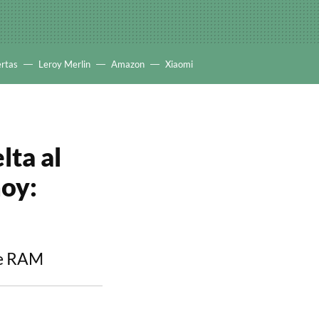
ertas
Leroy Merlin
Amazon
Xiaomi
lta al
hoy:
de RAM