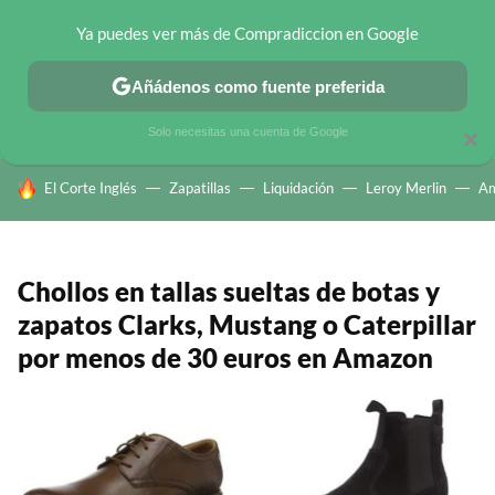
Ya puedes ver más de Compradiccion en Google
CHOLLOS TELEGRAM
OFERTAS EN MÓVILES
OFERTAS EN 
Añádenos como fuente preferida
Solo necesitas una cuenta de Google
×
HOY SE HABLA DE
El Corte Inglés
Zapatillas
Liquidación
Leroy Merlin
A
Chollos en tallas sueltas de botas y
zapatos Clarks, Mustang o Caterpillar
por menos de 30 euros en Amazon