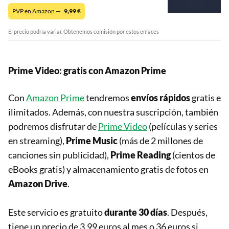
PVP en Amazon —
9,99
€
El precio podría variar. Obtenemos comisión por estos enlaces
Prime Video: gratis con Amazon Prime
Con
Amazon Prime
tendremos
envíos rápidos
gratis e
ilimitados. Además, con nuestra suscripción, también
podremos disfrutar de
Prime Video
(películas y series
en streaming),
Prime Music
(más de 2 millones de
canciones sin publicidad),
Prime Reading
(cientos de
eBooks gratis) y almacenamiento gratis de fotos en
Amazon Drive
.
Este servicio es gratuito
durante 30 días
. Después,
tiene un precio de 3,99 euros al mes o 36 euros si