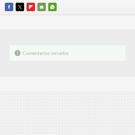
FACEBOOK
TWITTER
FLIPBOARD
E-
WHATSAPP
MAIL
Comentarios cerrados