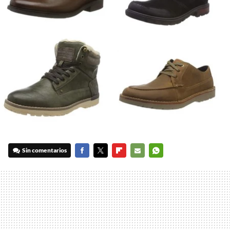
Sin comentarios
FACEBOOK
TWITTER
FLIPBOARD
E-
WHATSAPP
MAIL