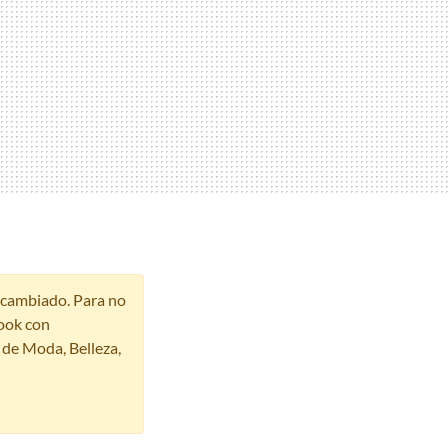
r cambiado. Para no
ook con
s de Moda, Belleza,