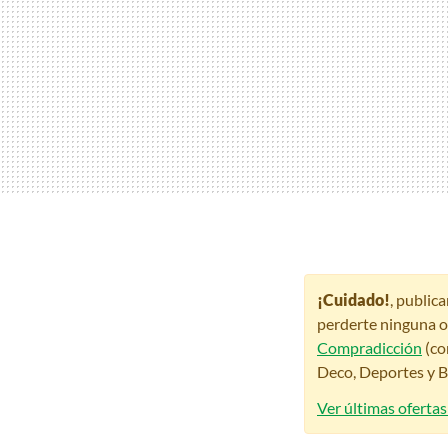
¡Cuidado!
, public
perderte ninguna o
Compradicción
(co
Deco, Deportes y Be
Ver últimas oferta