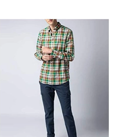
FACEBOOK
TWITTER
FLIPBOARD
E-
MAIL