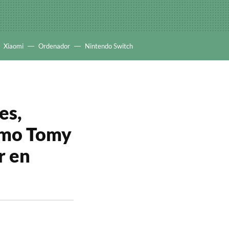
Xiaomi
Ordenador
Nintendo Switch
es,
omo Tomy
r en