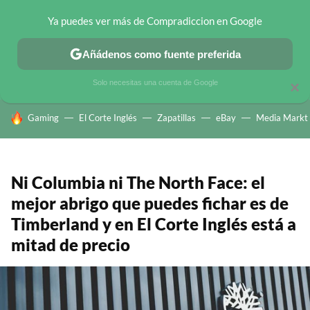
Ya puedes ver más de Compradiccion en Google
CHOLLOS TELEGRAM
OFERTAS EN MÓVILES
OFERTAS EN 
Añádenos como fuente preferida
Solo necesitas una cuenta de Google
×
HOY SE HABLA DE
Gaming
El Corte Inglés
Zapatillas
eBay
Media Markt
Ni Columbia ni The North Face: el
mejor abrigo que puedes fichar es de
Timberland y en El Corte Inglés está a
mitad de precio