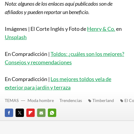
Nota: algunos de los enlaces aquí publicados son de
afiliados y pueden reportar un beneficio.
Imágenes | El Corte Inglés y Foto de
Henry & Co.
en
Unsplash
En Compradicción |
Toldos: ¿cuáles son los mejores?
Consejos y recomendaciones
En Compradicción |
Los mejores toldos vela de
exterior para jardín y terraza
TEMAS
Moda hombre
Trendencias
Timberland
El Co
FACEBOOK
TWITTER
FLIPBOARD
E-
WHATSAPP
MAIL