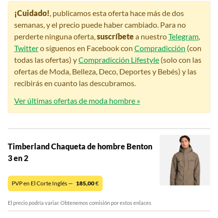
¡Cuidado!
, publicamos esta oferta hace más de dos
semanas, y el precio puede haber cambiado. Para no
perderte ninguna oferta,
suscríbete
a nuestro
Telegram
,
Twitter
o síguenos en Facebook con
Compradicción
(con
todas las ofertas) y
Compradicción Lifestyle
(solo con las
ofertas de Moda, Belleza, Deco, Deportes y Bebés) y las
recibirás en cuanto las descubramos.
Ver últimas ofertas de moda hombre »
Timberland Chaqueta de hombre Benton
3 en 2
PVP en El Corte Inglés —
185,00
€
El precio podría variar. Obtenemos comisión por estos enlaces