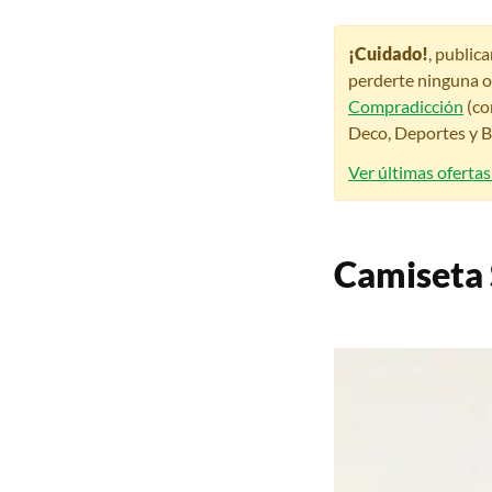
¡Cuidado!
, public
perderte ninguna o
Compradicción
(co
Deco, Deportes y Be
Ver últimas oferta
Camiseta S