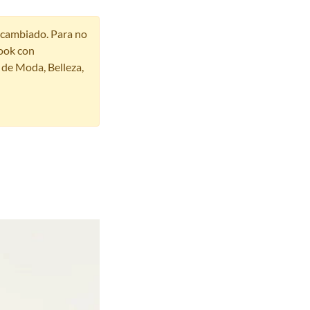
r cambiado. Para no
ook con
s de Moda, Belleza,