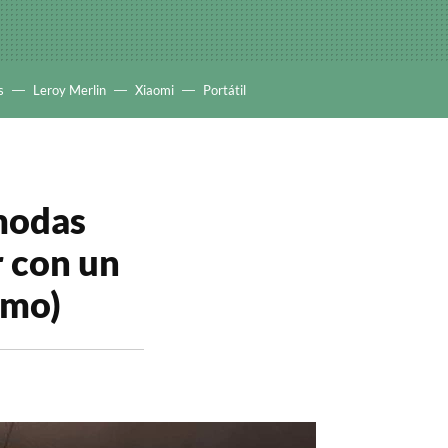
s
Leroy Merlin
Xiaomi
Portátil
modas
r con un
ómo)