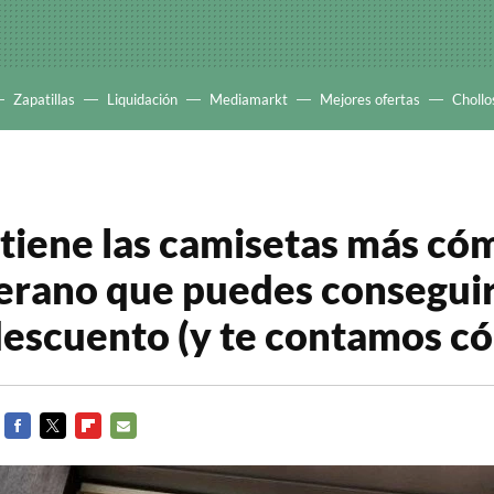
Zapatillas
Liquidación
Mediamarkt
Mejores ofertas
Chollo
tiene las camisetas más có
verano que puedes consegui
escuento (y te contamos c
FACEBOOK
TWITTER
FLIPBOARD
E-
MAIL