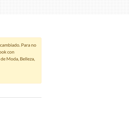
r cambiado. Para no
ook con
s de Moda, Belleza,