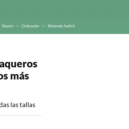
Xiaomi
Ordenador
Nintendo Switch
 vaqueros
los más
das las tallas