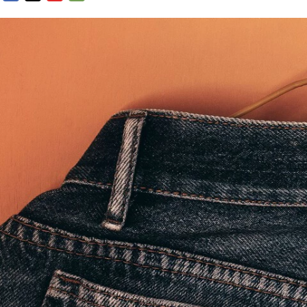
FACEBOOK
TWITTER
FLIPBOARD
E-
MAIL