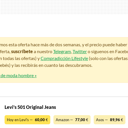
amos esta oferta hace más de dos semanas, y el precio puede habe
ferta,
suscríbete
a nuestro
Telegram
,
Twitter
o síguenos en Faceb
n todas las ofertas) y
Compradicción Lifestyle
(solo con las oferta
bés) y las recibirás en cuanto las descubramos.
s de moda hombre »
Levi's 501 Original Jeans
Hoy en Levi's —
60,00
€
Amazon —
77,00
€
Asos —
89,96
€