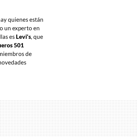
hay quienes están
o un experto en
las es
Levi's
, que
eros 501
a miembros de
 novedades