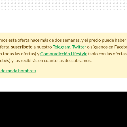
amos esta oferta hace más de dos semanas, y el precio puede habe
ferta,
suscríbete
a nuestro
Telegram
,
Twitter
o síguenos en Faceb
n todas las ofertas) y
Compradicción Lifestyle
(solo con las oferta
bés) y las recibirás en cuanto las descubramos.
s de moda hombre »