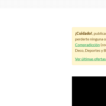
¡Cuidado!
, public
perderte ninguna o
Compradicción
(co
Deco, Deportes y Be
Ver últimas oferta