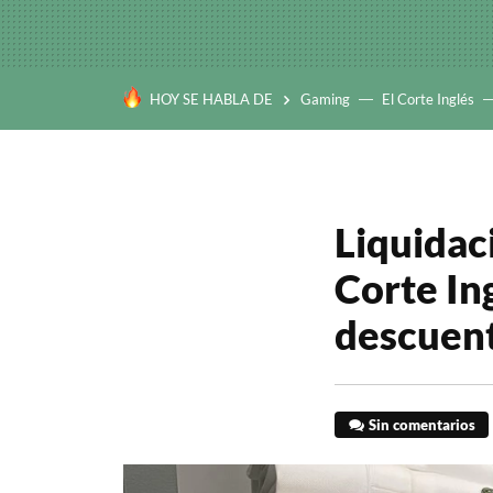
HOY SE HABLA DE
Gaming
El Corte Inglés
Liquidaci
Corte In
descuent
Sin comentarios