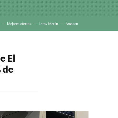
Mejores ofertas
Leroy Merlin
Amazon
e El
% de