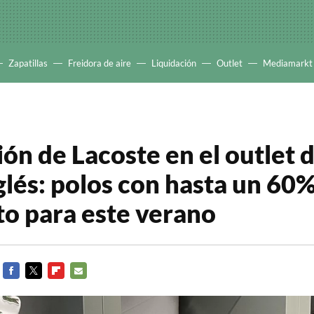
Zapatillas
Freidora de aire
Liquidación
Outlet
Mediamarkt
ón de Lacoste en el outlet d
glés: polos con hasta un 60
o para este verano
FACEBOOK
TWITTER
FLIPBOARD
E-
MAIL