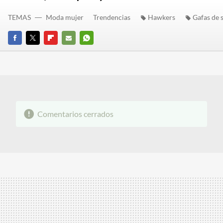
TEMAS
Moda mujer
Trendencias
Hawkers
Gafas de 
FACEBOOK
TWITTER
FLIPBOARD
E-
WHATSAPP
MAIL
Comentarios cerrados