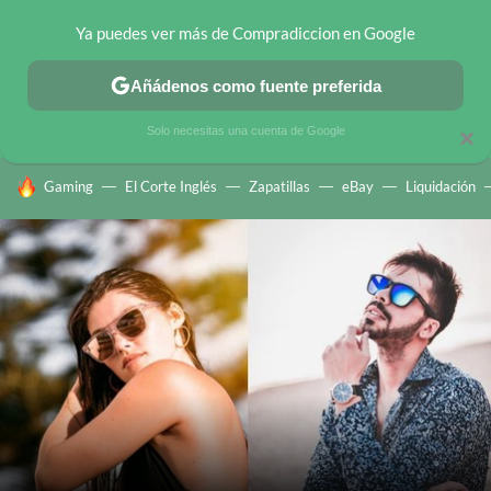
Ya puedes ver más de Compradiccion en Google
CHOLLOS TELEGRAM
OFERTAS EN MÓVILES
OFERTAS EN 
Añádenos como fuente preferida
Solo necesitas una cuenta de Google
×
HOY SE HABLA DE
Gaming
El Corte Inglés
Zapatillas
eBay
Liquidación