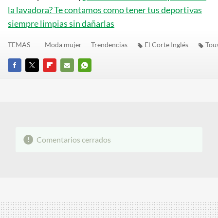
la lavadora? Te contamos como tener tus deportivas
siempre limpias sin dañarlas
TEMAS
Moda mujer
Trendencias
El Corte Inglés
Tou
FACEBOOK
TWITTER
FLIPBOARD
E-
WHATSAPP
MAIL
Comentarios cerrados