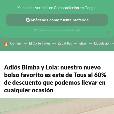
Ya puedes ver más de Compradiccion en Google
CHOLLOS TELEGRAM
OFERTAS EN MÓVILES
OFERTAS EN 
Añádenos como fuente preferida
Solo necesitas una cuenta de Google
×
HOY SE HABLA DE
Gaming
El Corte Inglés
Zapatillas
eBay
Liquidación
Adiós Bimba y Lola: nuestro nuevo
bolso favorito es este de Tous al 60%
de descuento que podemos llevar en
cualquier ocasión