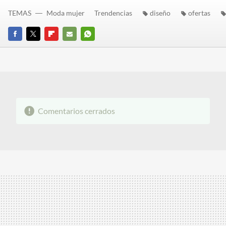
TEMAS
Moda mujer
Trendencias
diseño
ofertas
FACEBOOK
TWITTER
FLIPBOARD
E-
WHATSAPP
MAIL
Comentarios cerrados