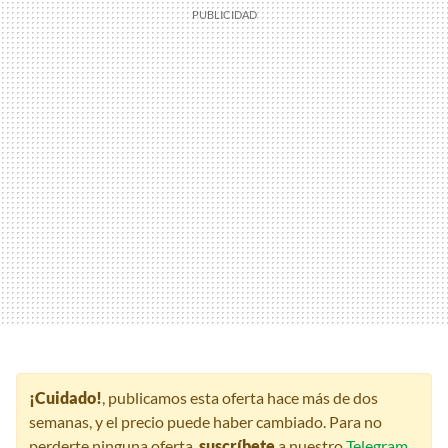
¡Cuidado!
, publicamos esta oferta hace más de dos
semanas, y el precio puede haber cambiado. Para no
perderte ninguna oferta,
suscríbete
a nuestro
Telegram
,