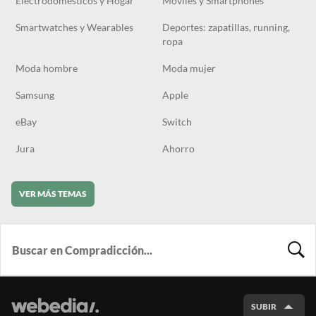
Electrodomésticos y Hogar
Móviles y Smartphones
Smartwatches y Wearables
Deportes: zapatillas, running,
ropa
Moda hombre
Moda mujer
Samsung
Apple
eBay
Switch
Jura
Ahorro
VER MÁS TEMAS
BUSCA
SUBIR