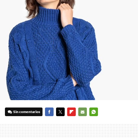
Sin comentarios
FACEBOOK
TWITTER
FLIPBOARD
E-
WHATSAPP
MAIL