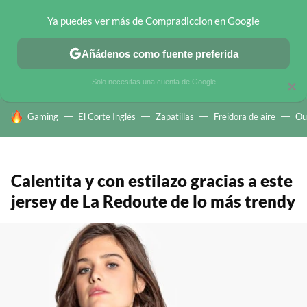
Ya puedes ver más de Compradiccion en Google
CHOLLOS TELEGRAM
OFERTAS EN MÓVILES
OFERTAS EN 
Añádenos como fuente preferida
Solo necesitas una cuenta de Google
×
HOY SE HABLA DE
Gaming
El Corte Inglés
Zapatillas
Freidora de aire
Ou
Calentita y con estilazo gracias a este
jersey de La Redoute de lo más trendy