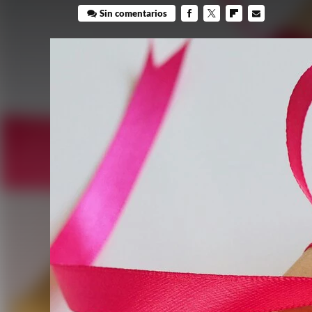
Sin comentarios
FACEBOOK
TWITTER
FLIPBOARD
E-
MAIL