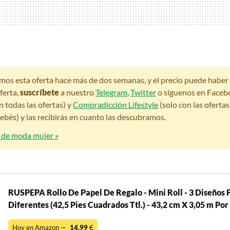
amos esta oferta hace más de dos semanas, y el precio puede habe
ferta,
suscríbete
a nuestro
Telegram
,
Twitter
o síguenos en Faceb
n todas las ofertas) y
Compradicción Lifestyle
(solo con las oferta
bés) y las recibirás en cuanto las descubramos.
s de moda mujer »
RUSPEPA Rollo De Papel De Regalo - Mini Roll - 3 Diseños 
Diferentes (42,5 Pies Cuadrados Ttl.) - 43,2 cm X 3,05 m Por
Hoy en Amazon —
14,99
€