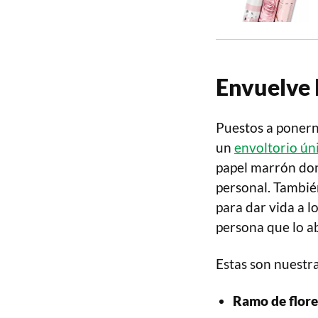
Envuelve 
Puestos a ponern
un
envoltorio ún
papel marrón don
personal. Tambié
para dar vida a l
persona que lo ab
Estas son nuestr
Ramo de flor