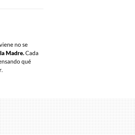
viene no se
 la Madre.
Cada
pensando qué
r.