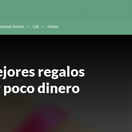
intendo Switch
Lidl
Adidas
ejores regalos
r poco dinero