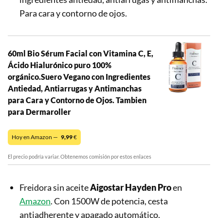
Para cara y contorno de ojos.
60ml Bio Sérum Facial con Vitamina C, E,
Ácido Hialurónico puro 100%
orgánico.Suero Vegano con Ingredientes
Antiedad, Antiarrugas y Antimanchas
para Cara y Contorno de Ojos. Tambien
para Dermaroller
Hoy en Amazon —
9,99
€
El precio podría variar. Obtenemos comisión por estos enlaces
Freidora sin aceite
Aigostar Hayden Pro
en
Amazon
. Con 1500W de potencia, cesta
antiadherente y apagado automático.