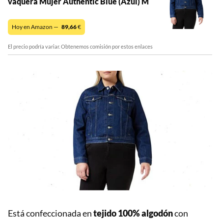
vaquera Mujer Authentic Blue (Azul) M
Hoy en Amazon —
89,66
€
El precio podría variar. Obtenemos comisión por estos enlaces
Está confeccionada en
tejido 100% algodón
con