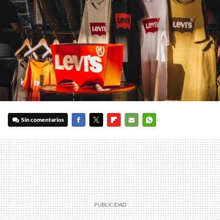
Sin comentarios
FACEBOOK
TWITTER
FLIPBOARD
E-
WHATSAPP
MAIL