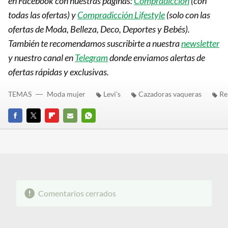
en Facebook con nuestras páginas:
Compradicción
(con
todas las ofertas) y
Compradicción Lifestyle
(solo con las
ofertas de Moda, Belleza, Deco, Deportes y Bebés).
También te recomendamos suscribirte a nuestra
newsletter
y nuestro canal en
Telegram
donde enviamos alertas de
ofertas rápidas y exclusivas.
TEMAS
Moda mujer
Levi's
Cazadoras vaqueras
Re
FACEBOOK
TWITTER
FLIPBOARD
E-
WHATSAPP
MAIL
Comentarios cerrados