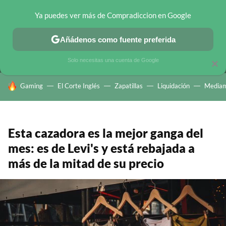
Ya puedes ver más de Compradiccion en Google
MENÚ
NUEVO
Añádenos como fuente preferida
CHOLLOS TELEGRAM
OFERTAS EN MÓVILES
OFERTAS EN 
Solo necesitas una cuenta de Google
×
HOY SE HABLA DE
Gaming
El Corte Inglés
Zapatillas
Liquidación
Mediam
Esta cazadora es la mejor ganga del
mes: es de Levi's y está rebajada a
más de la mitad de su precio