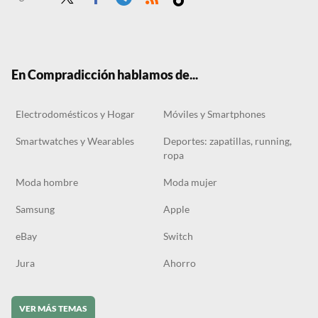
Twit
Face
Tele
RSS
Tikt
ter
boo
gra
ok
k
m
En Compradicción hablamos de...
Electrodomésticos y Hogar
Móviles y Smartphones
Smartwatches y Wearables
Deportes: zapatillas, running,
ropa
Moda hombre
Moda mujer
Samsung
Apple
eBay
Switch
Jura
Ahorro
VER MÁS TEMAS