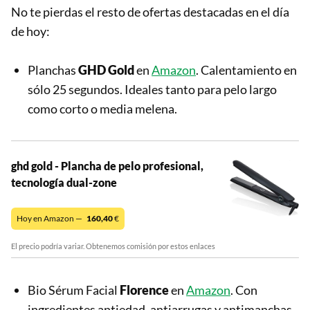
No te pierdas el resto de ofertas destacadas en el día
de hoy:
Planchas
GHD Gold
en
Amazon
. Calentamiento en
sólo 25 segundos. Ideales tanto para pelo largo
como corto o media melena.
ghd gold - Plancha de pelo profesional,
tecnología dual-zone
Hoy en Amazon —
160,40
€
El precio podría variar. Obtenemos comisión por estos enlaces
Bio Sérum Facial
Florence
en
Amazon
. Con
ingredientes antiedad, antiarrugas y antimanchas.