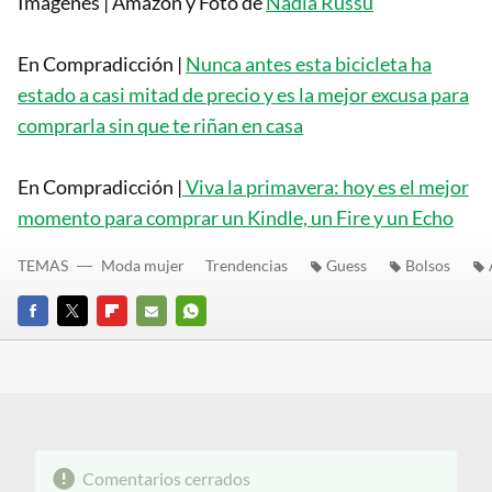
Imágenes | Amazon y Foto de
Nadia Russu
En Compradicción |
Nunca antes esta bicicleta ha
estado a casi mitad de precio y es la mejor excusa para
comprarla sin que te riñan en casa
En Compradicción |
Viva la primavera: hoy es el mejor
momento para comprar un Kindle, un Fire y un Echo
TEMAS
Moda mujer
Trendencias
Guess
Bolsos
FACEBOOK
TWITTER
FLIPBOARD
E-
WHATSAPP
MAIL
Comentarios cerrados