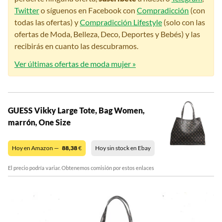
Twitter
o síguenos en Facebook con
Compradicción
(con
todas las ofertas) y
Compradicción Lifestyle
(solo con las
ofertas de Moda, Belleza, Deco, Deportes y Bebés) y las
recibirás en cuanto las descubramos.
Ver últimas ofertas de moda mujer »
GUESS Vikky Large Tote, Bag Women,
marrón, One Size
Hoy en Amazon —
88,38
€
Hoy sin stock en Ebay
El precio podría variar. Obtenemos comisión por estos enlaces