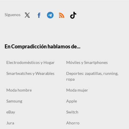
El Corte Inglés tiene el regalo perfecto para San Valentín: un bolso Bimba y Lola súper práctico a un precio bajísimo
Ni flores ni bombones: sorprende a tu pareja este San Valentín por menos de 20 euros con esta idea de regalo que llega justo a tiempo
Síguenos
Twit
Face
Tele
RSS
Tikt
ter
boo
gra
ok
k
m
En Compradicción hablamos de...
Electrodomésticos y Hogar
Móviles y Smartphones
Smartwatches y Wearables
Deportes: zapatillas, running,
ropa
Moda hombre
Moda mujer
Samsung
Apple
eBay
Switch
Jura
Ahorro