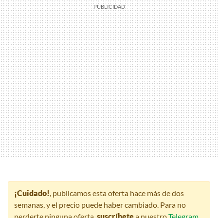
¡Cuidado!
, publicamos esta oferta hace más de dos
semanas, y el precio puede haber cambiado. Para no
perderte ninguna oferta,
suscríbete
a nuestro
Telegram
,