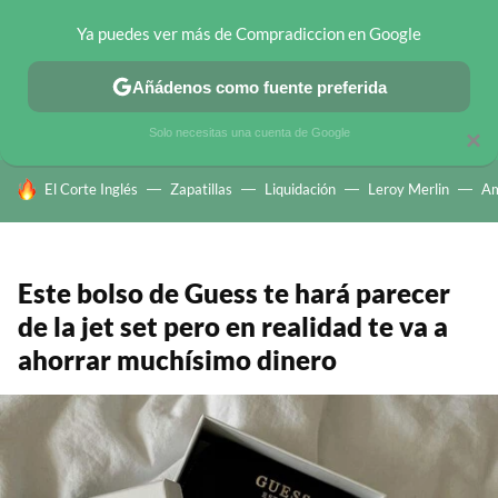
Ya puedes ver más de Compradiccion en Google
CHOLLOS TELEGRAM
OFERTAS EN MÓVILES
OFERTAS EN 
Añádenos como fuente preferida
Solo necesitas una cuenta de Google
×
HOY SE HABLA DE
El Corte Inglés
Zapatillas
Liquidación
Leroy Merlin
A
Este bolso de Guess te hará parecer
de la jet set pero en realidad te va a
ahorrar muchísimo dinero