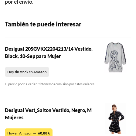
por el envío.
También te puede interesar
Desigual 20SGVKX2204213/14 Vestido,
Black, 10-Sep para Mujer
Hoy sin stock en Amazon
El precio podría variar. Obtenemos comisión por estos enlaces
Desigual Vest_Salton Vestido, Negro, M
Mujeres
Hoy en Amazon —
60,88
€