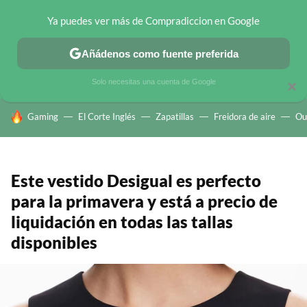
Ya puedes ver más de Compradiccion en Google
CHOLLOS TELEGRAM
OFERTAS EN MÓVILES
OFERTAS EN 
Añádenos como fuente preferida
Solo necesitas una cuenta de Google
×
HOY SE HABLA DE
Gaming
El Corte Inglés
Zapatillas
Freidora de aire
Ou
Este vestido Desigual es perfecto
para la primavera y está a precio de
liquidación en todas las tallas
disponibles