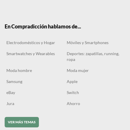
Twit
Face
Tele
RSS
Tikt
ter
boo
gra
ok
k
m
En Compradicción hablamos de...
Electrodomésticos y Hogar
Móviles y Smartphones
Smartwatches y Wearables
Deportes: zapatillas, running,
ropa
Moda hombre
Moda mujer
Samsung
Apple
eBay
Switch
Jura
Ahorro
VER MÁS TEMAS