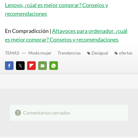
Lenovo, ¿cúal es mejor comprar? Consejos y
recomendaciones
En Compradicción |
Altavoces para ordenador. ¿cuál
es mejor comprar? Consejos y recomendaciones
TEMAS
Moda mujer
Trendencias
Desigual
ofertas
FACEBOOK
TWITTER
FLIPBOARD
E-
WHATSAPP
MAIL
Comentarios cerrados