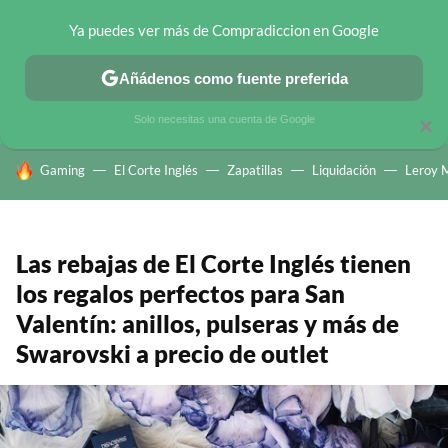
Ya puedes ver más de Compradiccion en Google
CHOLLOS TELEGRAM
OFERTAS EN MÓVILES
OFERTAS EN 
Añádenos como fuente preferida
Solo necesitas una cuenta de Google
×
HOY SE HABLA DE
Gaming
El Corte Inglés
Zapatillas
Liquidación
Leroy M
Las rebajas de El Corte Inglés tienen
los regalos perfectos para San
Valentín: anillos, pulseras y más de
Swarovski a precio de outlet