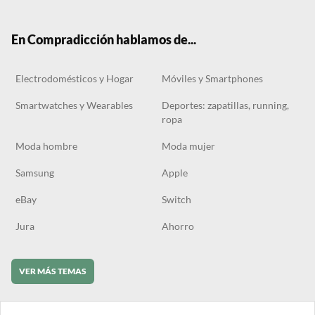
ter
boo
gra
ok
k
m
En Compradicción hablamos de...
Electrodomésticos y Hogar
Móviles y Smartphones
Smartwatches y Wearables
Deportes: zapatillas, running,
ropa
Moda hombre
Moda mujer
Samsung
Apple
eBay
Switch
Jura
Ahorro
VER MÁS TEMAS