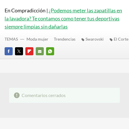
En Compradicción |
¿Podemos meter las zapatillas en
la lavadora? Te contamos como tener tus deportivas
siempre limpias sin dañarlas
TEMAS
Moda mujer
Trendencias
Swarovski
El Corte
FACEBOOK
TWITTER
FLIPBOARD
E-
WHATSAPP
MAIL
Comentarios cerrados