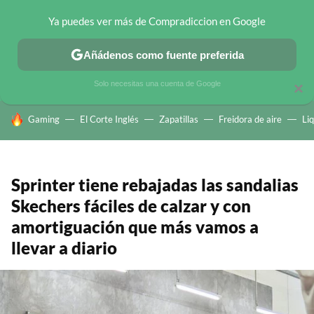
Ya puedes ver más de Compradiccion en Google
CHOLLOS TELEGRAM
OFERTAS EN MÓVILES
OFERTAS EN 
Añádenos como fuente preferida
Solo necesitas una cuenta de Google
×
HOY SE HABLA DE
Gaming
El Corte Inglés
Zapatillas
Freidora de aire
Li
Sprinter tiene rebajadas las sandalias
Skechers fáciles de calzar y con
amortiguación que más vamos a
llevar a diario