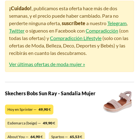
¡Cuidado!
, publicamos esta oferta hace más de dos
semanas, y el precio puede haber cambiado. Para no
perderte ninguna oferta,
suscríbete
a nuestro
Telegram
,
Twitter
o síguenos en Facebook con
Compradicción
(con
todas las ofertas) y
Compradicción Lifestyle
(solo con las
ofertas de Moda, Belleza, Deco, Deportes y Bebés) y las
recibirás en cuanto las descubramos.
Ver últimas ofertas de moda mujer »
Skechers Bobs Sun Ray - Sandalia Mujer
Hoy en Sprinter —
49,90
€
Esdemarca (beige) —
49,90
€
About You —
64,90
€
Spartoo —
65,53
€