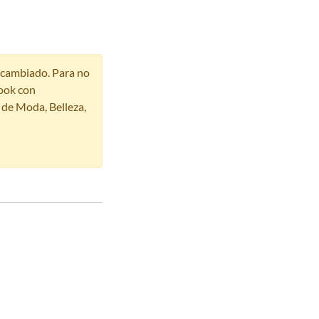
r cambiado. Para no
ook con
s de Moda, Belleza,