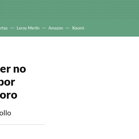
ertas
Leroy Merlin
Amazon
Xiaomi
er no
 por
loro
ollo