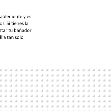
rablemente y es
s. Si tienes la
astar tu bañador
ll
a tan solo