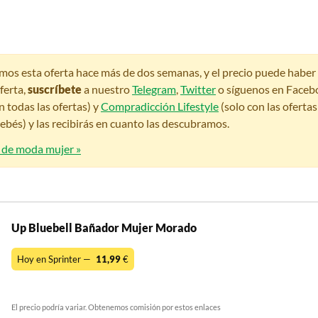
amos esta oferta hace más de dos semanas, y el precio puede habe
ferta,
suscríbete
a nuestro
Telegram
,
Twitter
o síguenos en Faceb
n todas las ofertas) y
Compradicción Lifestyle
(solo con las oferta
bés) y las recibirás en cuanto las descubramos.
s de moda mujer »
Up Bluebell Bañador Mujer Morado
Hoy en Sprinter —
11,99
€
El precio podría variar. Obtenemos comisión por estos enlaces