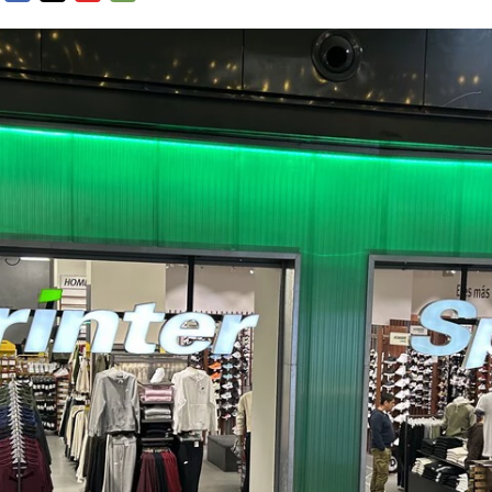
FACEBOOK
TWITTER
FLIPBOARD
E-
MAIL