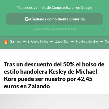
Ya puedes ver más de Compradiccion en Google
CHOLLOS TELEGRAM
OFERTAS EN MÓVILES
OFERTAS EN 
Añádenos como fuente preferida
Solo necesitas una cuenta de Google
×
HOY SE HABLA DE
Gaming
El Corte Inglés
Zapatillas
Freidora de aire
Ou
Tras un descuento del 50% el bolso de
estilo bandolera Kesley de Michael
Kors puede ser nuestro por 42,45
euros en Zalando