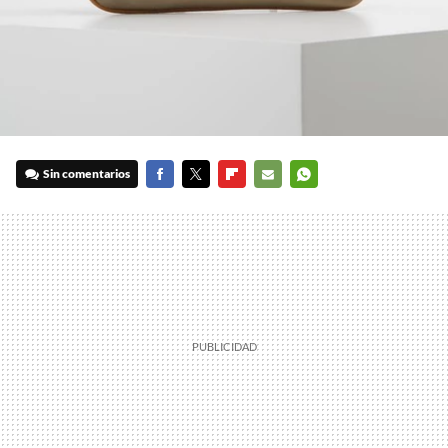
Sin comentarios
FACEBOOK
TWITTER
FLIPBOARD
E-
WHATSAPP
MAIL