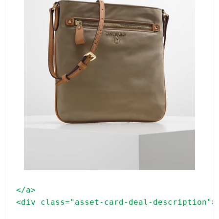
</a>

<div class="asset-card-deal-description">
