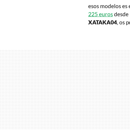
esos modelos es 
225 euros
desde s
XATAKA04
, os 