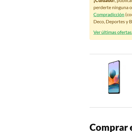
¡Cuidado!
, public
perderte ninguna o
Compradicción
(co
Deco, Deportes y Be
Ver últimas oferta
Comprar e