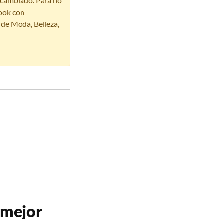
r cambiado. Para no
ook con
s de Moda, Belleza,
 mejor