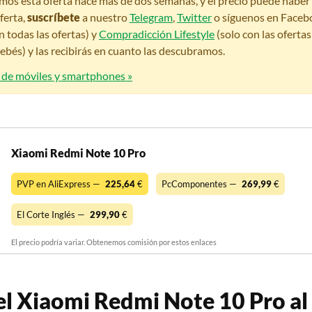
amos esta oferta hace más de dos semanas, y el precio puede habe
ferta,
suscríbete
a nuestro
Telegram
,
Twitter
o síguenos en Faceb
n todas las ofertas) y
Compradicción Lifestyle
(solo con las oferta
bés) y las recibirás en cuanto las descubramos.
s de móviles y smartphones »
Xiaomi Redmi Note 10 Pro
PVP en AliExpress —
225,64
€
PcComponentes —
269,99
€
El Corte Inglés —
299,90
€
El precio podría variar. Obtenemos comisión por estos enlaces
l Xiaomi Redmi Note 10 Pro al