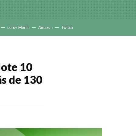
Leroy Merlin
Amazon
Twitch
Note 10
ás de 130