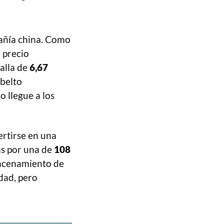
pañía china. Como
e precio
alla de
6,67
sbelto
 llegue a los
ertirse en una
as por una de
108
acenamiento de
dad, pero