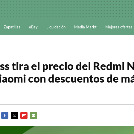
Zapatillas
eBay
Liquidación
Media Markt
Mejores ofertas
ss tira el precio del Redmi 
iaomi con descuentos de m
FACEBOOK
TWITTER
FLIPBOARD
E-
MAIL