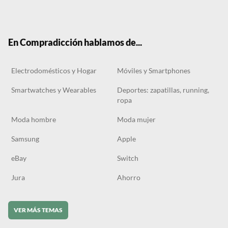
Twit
Face
Tele
RSS
Tikt
ter
boo
gra
ok
k
m
En Compradicción hablamos de...
Electrodomésticos y Hogar
Móviles y Smartphones
Smartwatches y Wearables
Deportes: zapatillas, running,
ropa
Moda hombre
Moda mujer
Samsung
Apple
eBay
Switch
Jura
Ahorro
VER MÁS TEMAS