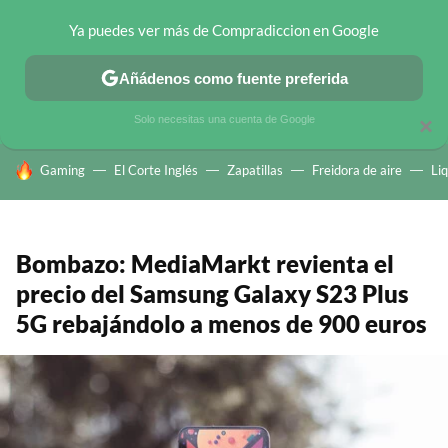
Ya puedes ver más de Compradiccion en Google
CHOLLOS TELEGRAM
OFERTAS EN MÓVILES
OFERTAS EN 
Añádenos como fuente preferida
Solo necesitas una cuenta de Google
×
HOY SE HABLA DE
Gaming
El Corte Inglés
Zapatillas
Freidora de aire
Li
Bombazo: MediaMarkt revienta el
precio del Samsung Galaxy S23 Plus
5G rebajándolo a menos de 900 euros