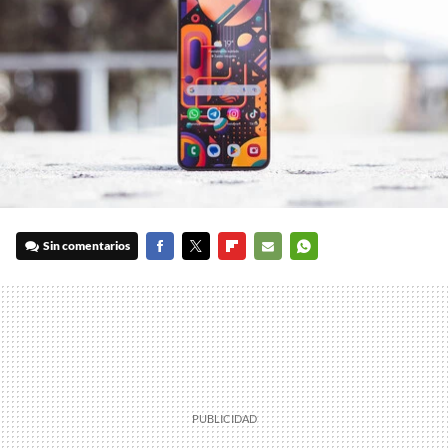
Sin comentarios
FACEBOOK
TWITTER
FLIPBOARD
E-
WHATSAPP
MAIL