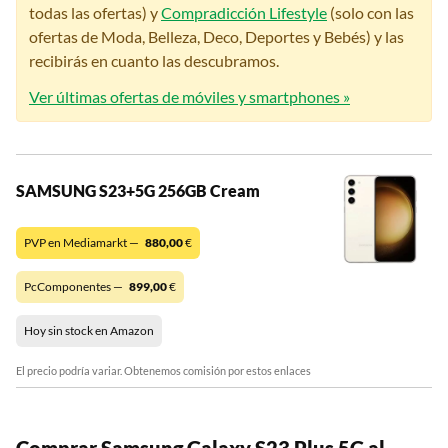
todas las ofertas) y
Compradicción Lifestyle
(solo con las
ofertas de Moda, Belleza, Deco, Deportes y Bebés) y las
recibirás en cuanto las descubramos.
Ver últimas ofertas de móviles y smartphones »
SAMSUNG S23+5G 256GB Cream
PVP en Mediamarkt —
880,00
€
PcComponentes —
899,00
€
Hoy sin stock en Amazon
El precio podría variar. Obtenemos comisión por estos enlaces
Comprar Samsung Galaxy S23 Plus 5G al