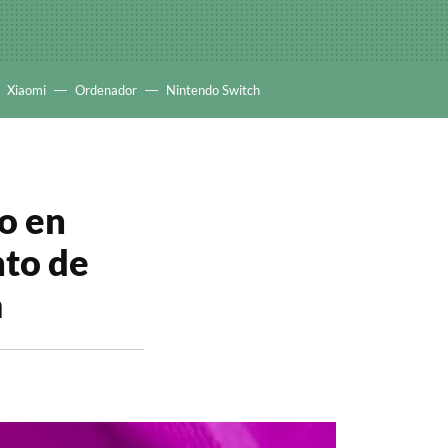
Xiaomi
Ordenador
Nintendo Switch
mo en
nto de
a