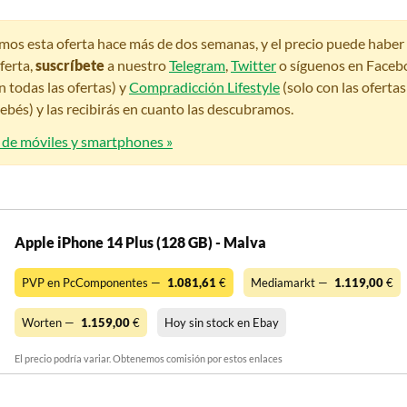
amos esta oferta hace más de dos semanas, y el precio puede habe
ferta,
suscríbete
a nuestro
Telegram
,
Twitter
o síguenos en Faceb
n todas las ofertas) y
Compradicción Lifestyle
(solo con las oferta
bés) y las recibirás en cuanto las descubramos.
s de móviles y smartphones »
Apple iPhone 14 Plus (128 GB) - Malva
PVP en PcComponentes —
1.081,61
€
Mediamarkt —
1.119,00
€
Worten —
1.159,00
€
Hoy sin stock en Ebay
El precio podría variar. Obtenemos comisión por estos enlaces