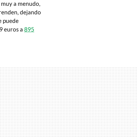
s muy a menudo,
prenden, dejando
e puede
59 euros a
895