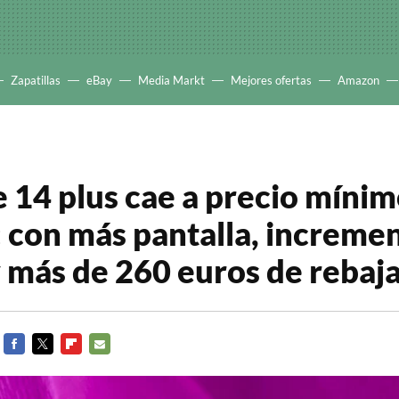
Zapatillas
eBay
Media Markt
Mejores ofertas
Amazon
e 14 plus cae a precio míni
con más pantalla, increme
y más de 260 euros de rebaj
FACEBOOK
TWITTER
FLIPBOARD
E-
MAIL