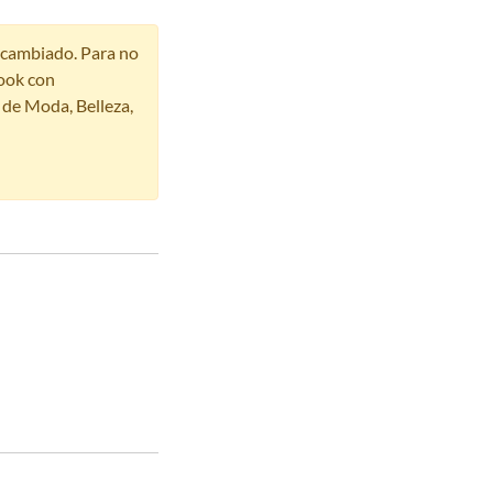
r cambiado. Para no
ook con
s de Moda, Belleza,