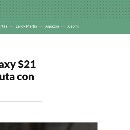
ertas
Leroy Merlin
Amazon
Xiaomi
laxy S21
ruta con