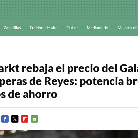
Zapatillas
Freidora de aire
Outlet
Mediamarkt
Mejores of
kt rebaja el precio del Ga
speras de Reyes: potencia b
s de ahorro
FACEBOOK
TWITTER
FLIPBOARD
E-
MAIL