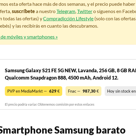
amos esta oferta hace más de dos semanas, y el precio puede habe
ferta,
suscríbete
a nuestro
Telegram
,
Twitter
o síguenos en Faceb
n todas las ofertas) y
Compradicción Lifestyle
(solo con las oferta
bés) y las recibirás en cuanto las descubramos.
s de móviles y smartphones »
Samsung Galaxy S21 FE 5G NEW, Lavanda, 256 GB, 8 GB RAM
Qualcomm Snapdragon 888, 4500 mAh, Android 12.
PVP en MediaMarkt —
629
€
Fnac —
987,30
€
Hoy sin stock e
El precio podría variar. Obtenemos comisión por estos enlaces
Smartphone Samsung barato