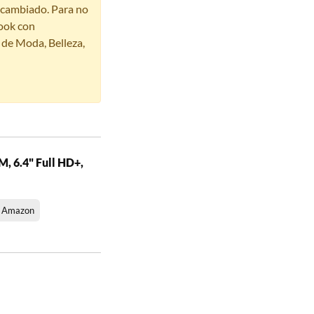
r cambiado. Para no
ook con
s de Moda, Belleza,
, 6.4" Full HD+,
n Amazon