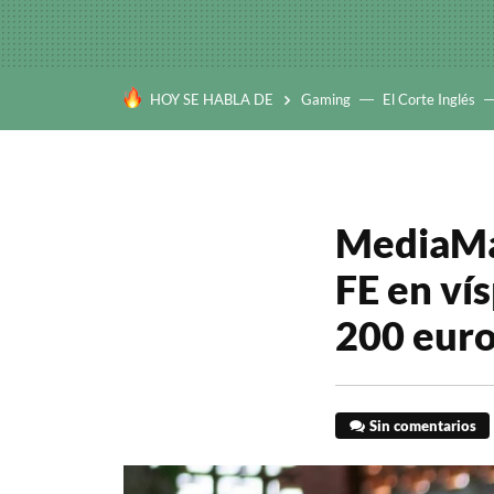
HOY SE HABLA DE
Gaming
El Corte Inglés
MediaMar
FE en ví
200 euro
Sin comentarios