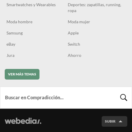
Smartwatches y Wearables
Deportes: zapatillas, running,
ropa
Moda hombre
Moda mujer
Samsung
Apple
eBay
Switch
Jura
Ahorro
VER MÁS TEMAS
BUSCA
SUBIR