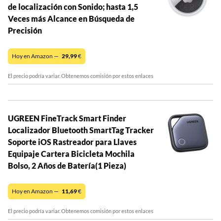
de localización con Sonido; hasta 1,5
Veces más Alcance en Búsqueda de
Precisión
Hoy en Amazon —
29,99
€
El precio podría variar. Obtenemos comisión por estos enlaces
UGREEN FineTrack Smart Finder
Localizador Bluetooth SmartTag Tracker
Soporte iOS Rastreador para Llaves
Equipaje Cartera Bicicleta Mochila
Bolso, 2 Años de Batería(1 Pieza)
Hoy en Amazon —
11,69
€
El precio podría variar. Obtenemos comisión por estos enlaces