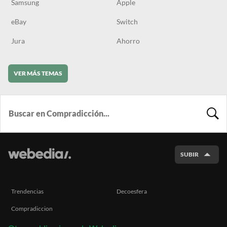
Samsung
Apple
eBay
Switch
Jura
Ahorro
VER MÁS TEMAS
BUSCA
SUBIR
Trendencias
Decoesfera
Compradiccion