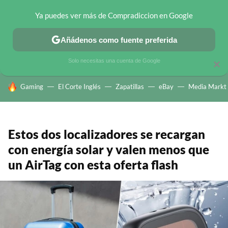
Ya puedes ver más de Compradiccion en Google
CHOLLOS TELEGRAM
OFERTAS EN MÓVILES
OFERTAS EN 
Añádenos como fuente preferida
Solo necesitas una cuenta de Google
×
HOY SE HABLA DE
Gaming
El Corte Inglés
Zapatillas
eBay
Media Markt
Estos dos localizadores se recargan
con energía solar y valen menos que
un AirTag con esta oferta flash