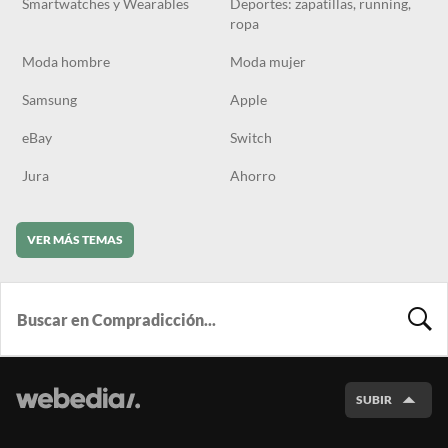
Smartwatches y Wearables
Deportes: zapatillas, running,
ropa
Moda hombre
Moda mujer
Samsung
Apple
eBay
Switch
Jura
Ahorro
VER MÁS TEMAS
BUSCA
SUBIR