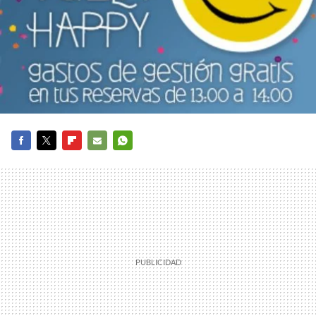
FACEBOOK
TWITTER
FLIPBOARD
E-
WHATSAPP
MAIL