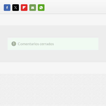
FACEBOOK
TWITTER
FLIPBOARD
E-
WHATSAPP
MAIL
Comentarios cerrados