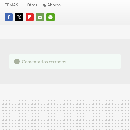
TEMAS
Otros
Ahorro
FACEBOOK
TWITTER
FLIPBOARD
E-
WHATSAPP
MAIL
Comentarios cerrados