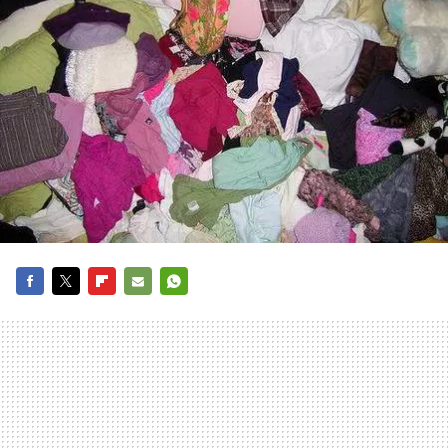
FACEBOOK
TWITTER
FLIPBOARD
E-
WHATSAPP
MAIL