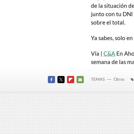
de la situación d
junto con tu DNI 
sobre el total.
Ya sabes, solo en 
Vía |
C&A
En Ahor
semana de las ma
TEMAS
Otros
FACEBOOK
TWITTER
FLIPBOARD
E-
MAIL