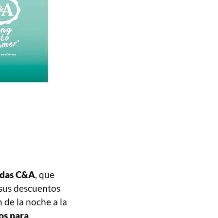
ndas C&A
, que
sus descuentos
 de la noche a la
os para