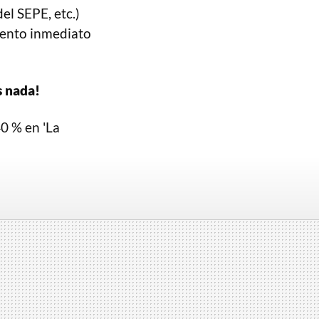
el SEPE, etc.)
cuento inmediato
s nada!
0 % en 'La