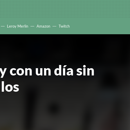
Leroy Merlin
Amazon
Twitch
 con un día sin
llos