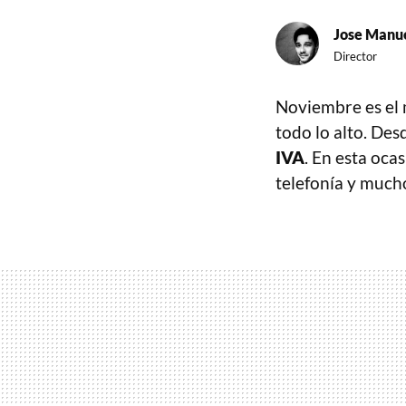
Jose Manue
Director
Noviembre es el
todo lo alto. Des
IVA
. En esta oca
telefonía y much