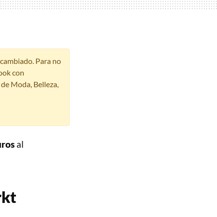
r cambiado. Para no
ook con
s de Moda, Belleza,
uros
al
rkt