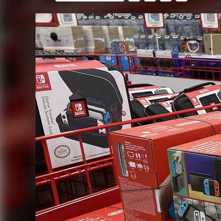
FACEBOOK
TWITTER
FLIPBOARD
E-
MAIL