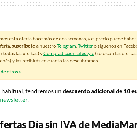
amos esta oferta hace más de dos semanas, y el precio puede habe
ferta,
suscríbete
a nuestro
Telegram
,
Twitter
o síguenos en Faceb
n todas las ofertas) y
Compradicción Lifestyle
(solo con las oferta
bés) y las recibirás en cuanto las descubramos.
 de otros »
 habitual, tendremos un
descuento adicional de 10 e
 newsletter
.
fertas Día sin IVA de MediaMa