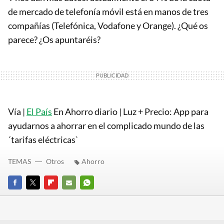
de mercado de telefonía móvil está en manos de tres
compañías (Telefónica, Vodafone y Orange). ¿Qué os
parece? ¿Os apuntaréis?
Vía |
El País
En Ahorro diario | Luz + Precio: App para
ayudarnos a ahorrar en el complicado mundo de las
´tarifas eléctricas`
TEMAS
Otros
Ahorro
FACEBOOK
TWITTER
FLIPBOARD
E-
WHATSAPP
MAIL