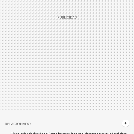
RELACIONADO
Cinco calendarios de adviento buenos, bonitos y baratos que puedes fichar antes de Navidad: Bosch, L'Oreal y más