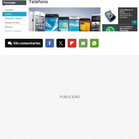
Sin comentarios
FACEBOOK
TWITTER
FLIPBOARD
E-
WHATSAPP
MAIL