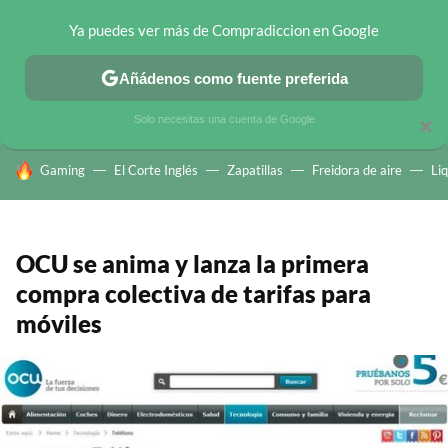
Ya puedes ver más de Compradiccion en Google
CHOLLOS TELEGRAM
OFERTAS EN MÓVILES
OFERTAS EN 
Añádenos como fuente preferida
Solo necesitas una cuenta de Google
×
HOY SE HABLA DE
Gaming
El Corte Inglés
Zapatillas
Freidora de aire
Li
OCU se anima y lanza la primera
compra colectiva de tarifas para
móviles