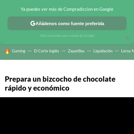
Ya puedes ver más de Compradiccion en Google
CHOLLOS TELEGRAM
OFERTAS EN MÓVILES
OFERTAS EN 
Añádenos como fuente preferida
Solo necesitas una cuenta de Google
×
HOY SE HABLA DE
Gaming
El Corte Inglés
Zapatillas
Liquidación
Leroy M
Prepara un bizcocho de chocolate
rápido y económico