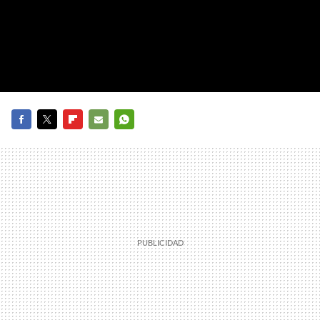
FACEBOOK
TWITTER
FLIPBOARD
E-
WHATSAPP
MAIL