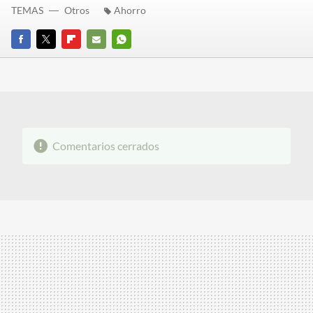
TEMAS
Otros
Ahorro
FACEBOOK
TWITTER
FLIPBOARD
E-
WHATSAPP
MAIL
Comentarios cerrados