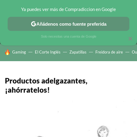
Ya puedes ver más de Compradiccion en Google
MENÚ
NUEVO
Añádenos como fuente preferida
CHOLLOS TELEGRAM
OFERTAS EN MÓVILES
OFERTAS EN 
Solo necesitas una cuenta de Google
×
HOY SE HABLA DE
Gaming
El Corte Inglés
Zapatillas
Freidora de aire
Ou
Productos adelgazantes,
¡ahórratelos!