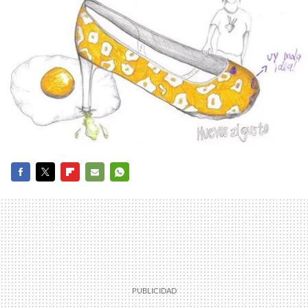
FACEBOOK
TWITTER
FLIPBOARD
E-
WHATSAPP
MAIL