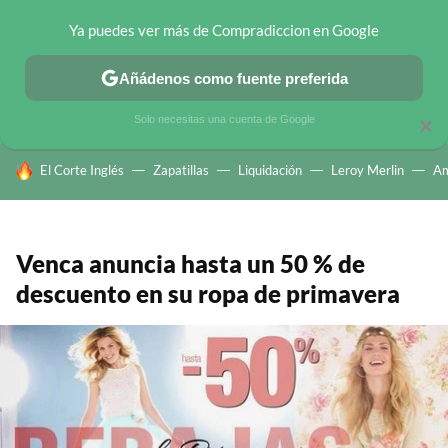
Ya puedes ver más de Compradiccion en Google
CHOLLOS TELEGRAM
OFERTAS EN MÓVILES
OFERTAS EN 
Añádenos como fuente preferida
Solo necesitas una cuenta de Google
×
HOY SE HABLA DE
El Corte Inglés
Zapatillas
Liquidación
Leroy Merlin
A
Venca anuncia hasta un 50 % de
descuento en su ropa de primavera