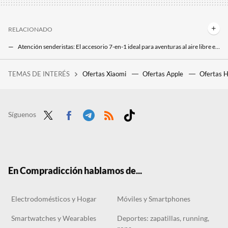
RELACIONADO
Atención senderistas: El accesorio 7-en-1 ideal para aventuras al aire libre está en Lidl por menos de cinco euros
Pon en orden los cables de tus equipo electrónicos con una regleta 16 en 1 rebajada a precio mínimo en Amazon
TEMAS DE INTERÉS
Ofertas Xiaomi
Ofertas Apple
Ofertas 
28 autoras para informarse y reflexionar sobre videojuegos
Síguenos
Twit
Face
Tele
RSS
Tikt
ter
boo
gra
ok
k
m
En Compradicción hablamos de...
Electrodomésticos y Hogar
Móviles y Smartphones
Smartwatches y Wearables
Deportes: zapatillas, running,