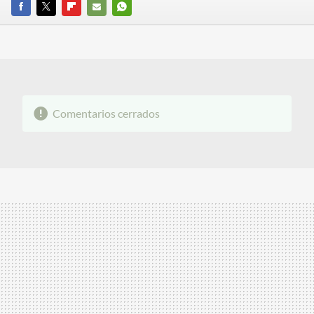
FACEBOOK
TWITTER
FLIPBOARD
E-
WHATSAPP
MAIL
Comentarios cerrados