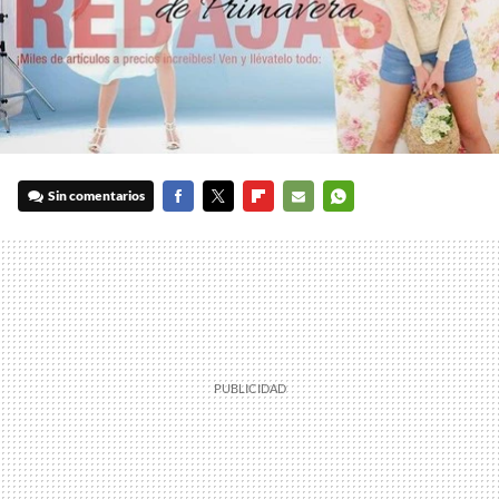
Sin comentarios
FACEBOOK
TWITTER
FLIPBOARD
E-
WHATSAPP
MAIL