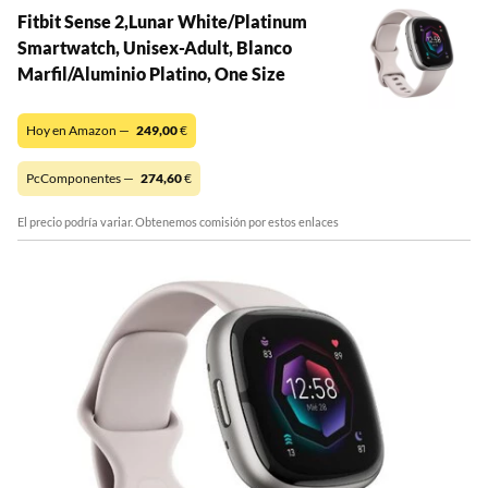
Fitbit Sense 2,Lunar White/Platinum
Smartwatch, Unisex-Adult, Blanco
Marfil/Aluminio Platino, One Size
Hoy en Amazon —
249,00
€
PcComponentes —
274,60
€
El precio podría variar. Obtenemos comisión por estos enlaces