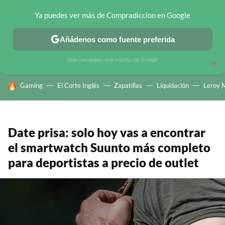
Ya puedes ver más de Compradiccion en Google
CHOLLOS TELEGRAM
OFERTAS EN MÓVILES
OFERTAS EN 
Añádenos como fuente preferida
Solo necesitas una cuenta de Google
×
HOY SE HABLA DE
Gaming
El Corte Inglés
Zapatillas
Liquidación
Leroy M
Date prisa: solo hoy vas a encontrar
el smartwatch Suunto más completo
para deportistas a precio de outlet