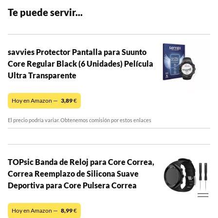
Te puede servir...
savvies Protector Pantalla para Suunto
Core Regular Black (6 Unidades) Película
Ultra Transparente
Hoy en Amazon —
3,89
€
El precio podría variar. Obtenemos comisión por estos enlaces
TOPsic Banda de Reloj para Core Correa,
Correa Reemplazo de Silicona Suave
Deportiva para Core Pulsera Correa
Hoy en Amazon —
8,99
€