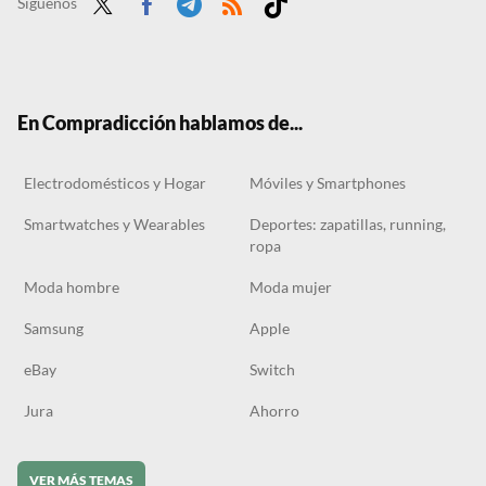
Síguenos
Twit
Face
Tele
RSS
Tikt
ter
boo
gra
ok
k
m
En Compradicción hablamos de...
Electrodomésticos y Hogar
Móviles y Smartphones
Smartwatches y Wearables
Deportes: zapatillas, running,
ropa
Moda hombre
Moda mujer
Samsung
Apple
eBay
Switch
Jura
Ahorro
VER MÁS TEMAS