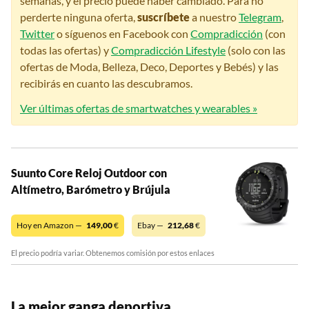
semanas, y el precio puede haber cambiado. Para no
perderte ninguna oferta,
suscríbete
a nuestro
Telegram
,
Twitter
o síguenos en Facebook con
Compradicción
(con
todas las ofertas) y
Compradicción Lifestyle
(solo con las
ofertas de Moda, Belleza, Deco, Deportes y Bebés) y las
recibirás en cuanto las descubramos.
Ver últimas ofertas de smartwatches y wearables »
Suunto Core Reloj Outdoor con
Altímetro, Barómetro y Brújula
Hoy en Amazon —
149,00
€
Ebay —
212,68
€
El precio podría variar. Obtenemos comisión por estos enlaces
La mejor ganga deportiva