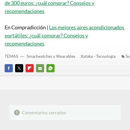
de 300 euros: ¿cuál comprar? Consejos y
recomendaciones
En Compradicción |
Los mejores aires acondicionados
portátiles: ¿cuál comprar? Consejos y
recomendaciones
TEMAS
Smartwatches y Wearables
Xataka - Tecnología
Su
FACEBOOK
TWITTER
FLIPBOARD
E-
WHATSAPP
MAIL
Comentarios cerrados