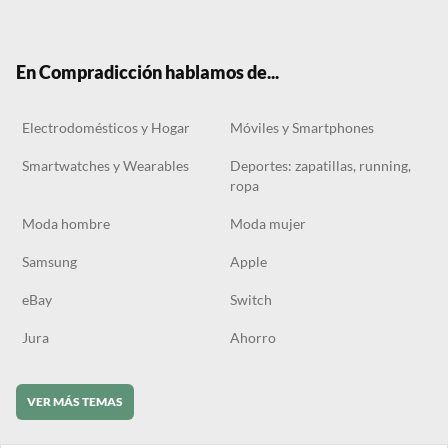
ter
boo
gra
ok
k
m
En Compradicción hablamos de...
Electrodomésticos y Hogar
Móviles y Smartphones
Smartwatches y Wearables
Deportes: zapatillas, running,
ropa
Moda hombre
Moda mujer
Samsung
Apple
eBay
Switch
Jura
Ahorro
VER MÁS TEMAS