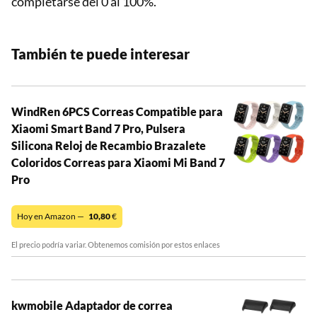
completarse del 0 al 100%.
También te puede interesar
WindRen 6PCS Correas Compatible para
Xiaomi Smart Band 7 Pro, Pulsera
Silicona Reloj de Recambio Brazalete
Coloridos Correas para Xiaomi Mi Band 7
Pro
Hoy en Amazon —
10,80
€
El precio podría variar. Obtenemos comisión por estos enlaces
kwmobile Adaptador de correa