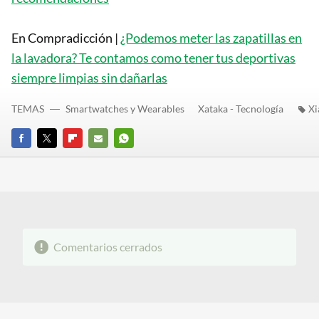
En Compradicción |
¿Podemos meter las zapatillas en
la lavadora? Te contamos como tener tus deportivas
siempre limpias sin dañarlas
TEMAS
Smartwatches y Wearables
Xataka - Tecnología
Xi
FACEBOOK
TWITTER
FLIPBOARD
E-
WHATSAPP
MAIL
Comentarios cerrados