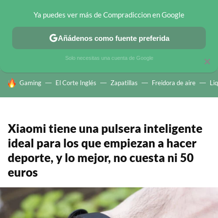
Ya puedes ver más de Compradiccion en Google
CHOLLOS TELEGRAM
OFERTAS EN MÓVILES
OFERTAS EN 
Añádenos como fuente preferida
Solo necesitas una cuenta de Google
×
HOY SE HABLA DE
Gaming
El Corte Inglés
Zapatillas
Freidora de aire
Li
Xiaomi tiene una pulsera inteligente
ideal para los que empiezan a hacer
deporte, y lo mejor, no cuesta ni 50
euros