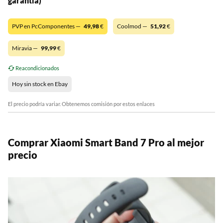
garantía)
PVP en PcComponentes —
49,98
€
Coolmod —
51,92
€
Miravia —
99,99
€
Reacondicionados
Hoy sin stock en Ebay
El precio podría variar. Obtenemos comisión por estos enlaces
Comprar Xiaomi Smart Band 7 Pro al mejor
precio